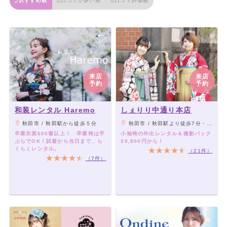
おすすめ順
口コミが多い順
口コミ評価順
来店
来店
予約
予約
和装レンタル Haremo
しぇりり中通り本店
秋田市 / 秋田駅から徒歩５分
秋田市 / 秋田駅より徒歩7分・車で3分
卒業衣裳600着以上！ 卒業袴は手
小袖袴の外出レンタル＆撮影パック
ぶらでOK！試着から当日まで、ら
30,800円から！
くらくレンタル。
（21件）
（7件）