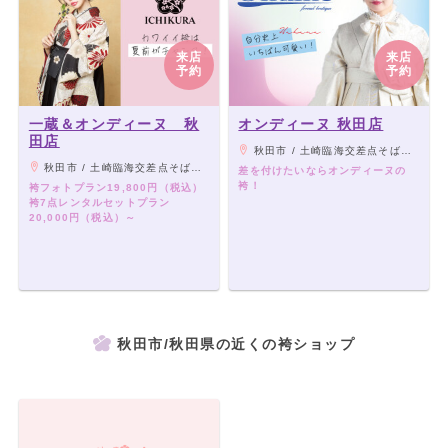
来店
来店
予約
予約
一蔵＆オンディーヌ 秋
オンディーヌ 秋田店
田店
秋田市 / 土崎臨海交差点そば（新国道沿い） 、JR奥羽本線「土崎駅」より車6分
秋田市 / 土崎臨海交差点そば（新国道沿い） 、JR奥羽本線「土崎駅」より車6分
差を付けたいならオンディーヌの
袴！
袴フォトプラン19,800円（税込）
袴7点レンタルセットプラン
20,000円（税込）～
秋田市/秋田県の近くの袴ショップ