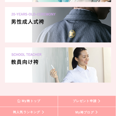
My袴トップ
プレゼント申請
袴人気ランキング
My袴ブログ