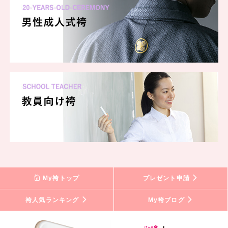
My袴トップ
プレゼント申請
袴人気ランキング
My袴ブログ