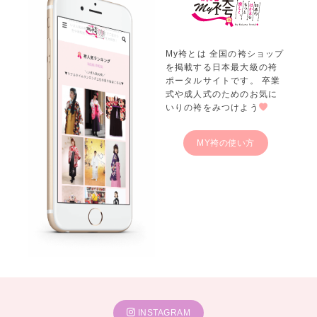
My袴とは 全国の袴ショップ
を掲載する日本最大級の袴
ポータルサイトです。 卒業
式や成人式のためのお気に
いりの袴をみつけよう
MY袴の使い方
INSTAGRAM