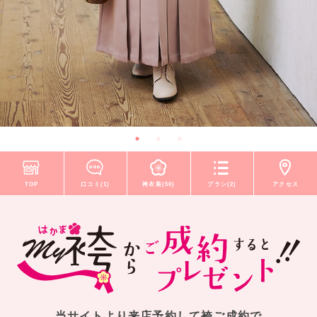
TOP
口コミ(1)
袴衣装(50)
プラン(2)
アクセス
当サイトより来店予約して袴ご成約で