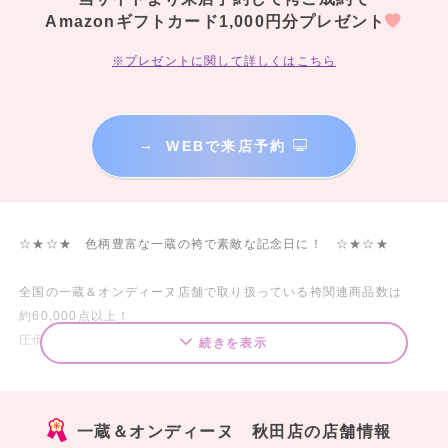
Amazonギフトカード1,000円分プレゼント
※プレゼントに関して詳しくはこちら
→
WEBで来店予約
☆★☆★ 色柄豊富な一蔵の袴で素敵な記念日に！ ☆★☆★
全国の一蔵＆オンディーヌ店舗で取り扱っている袴関連商品数は
約60,000点以上！
圧倒的な商品数で、お気に入りの一着に出会えます。
続きを表示
「クラシック」「レトロモダン」「シンプル」「かわいい」「モー
ド」に加え
一蔵＆オンディーヌ 秋田店の店舗情報
流行りの「くすみカラー」の展開も多数ご用意しています。