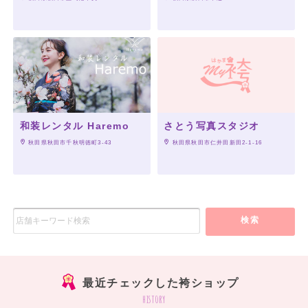
和装レンタル Haremo
さとう写真スタジオ
 秋田県秋田市千秋明徳町3-43
 秋田県秋田市仁井田新田2-1-16
検索
最近チェックした袴ショップ
history