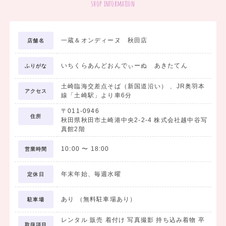
shop information
■お得なレンタルプラン■
一蔵＆オンディーヌ 秋田店
店舗名
□袴7点 レンタルスタンダードセットプラン ￥20,000（税込）～
袴のご着用に必要なものが、まるっと揃ったセットです。
いちくらあんどおんでぃーぬ あきたてん
ふりがな
＜セット内容＞
土崎臨海交差点そば（新国道沿い） 、JR奥羽本
1. 着物
アクセス
線「土崎駅」より車6分
2. 袴
〒011-0946
3. 長襦袢
住所
秋田県秋田市土崎港中央2-2-4 株式会社越中谷写
4. 袴下
真館2階
5. 重衿
10:00
〜
18:00
営業時間
6. 巾着
7. 草履
年末年始、毎週水曜
定休日
あり （無料駐車場あり）
□袴フォトプラン ￥19,800（税込）
駐車場
学生最後の思い出を記念写真に残したい方におすすめです。
レンタル 販売 着付け 写真撮影 持ち込み着物 卒
取扱項目