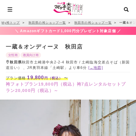
My袴トップ
＞
秋田県の袴ショップ一覧
＞
秋田市の袴ショップ一覧
＞
一蔵＆オン
＼ Amazonギフトカード1,000円分プレゼント対象店舗 ／
一蔵＆オンディーヌ 秋田店
女性袴
教員向け袴
秋田県
秋田市土崎港中央2-2-4 秋田市 / 土崎臨海交差点そば（新国
道沿い） 、JR奥羽本線「土崎駅」より車6分
[→地図]
19,800
プラン価格
〜
円（税込）
袴フォトプラン19,800円（税込）袴7点レンタルセットプ
ラン20,000円（税込）～