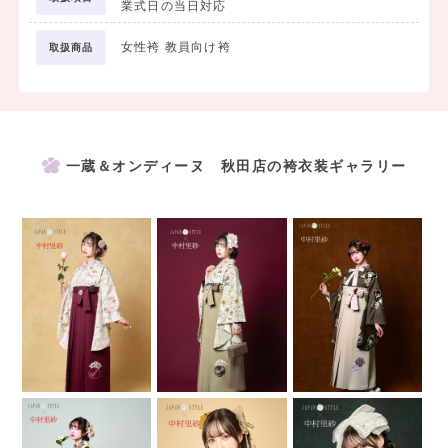
業式日の当日対応
＜プラン内容＞
・前撮り着付け
女性袴 教員向け袴
取扱商品
・前撮りヘアセット
・前撮りメイクアップ
・全身カットデータ
全身カットはデータでのお渡しとなるため、
一蔵＆オンディーヌ 秋田店の袴衣装ギャラリー
離れたご家族・ご親戚にも共有していただけます。
※お渡しは後日、撮影データのみとなります。アルバムは含まれませ
ん。
＜アルバム作成をご希望の方＞
データだけではなくアルバムも残しておきたい方には
アルバム台紙をご用意しております。ご希望の方は店舗にてお声がけ
ください。