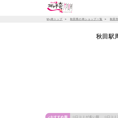
My袴トップ
＞
秋田県の袴ショップ一覧
＞
秋田
秋田駅周
おすすめ順
口コミが多い順
口コミ