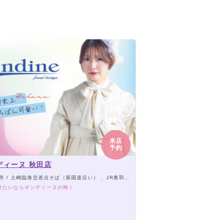
来店
予約
ディーヌ 秋田店
/ 土崎臨海交差点そば（新国道沿い） 、JR奥羽本線「土崎駅」より車6分
けたいならオンディーヌの袴！