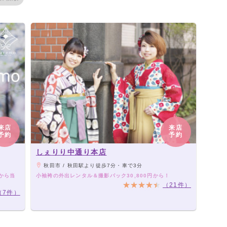
来店
来店
予約
予約
しぇりり中通り本店
秋田市 / 秋田駅より徒歩7分・車で3分
から当
小袖袴の外出レンタル＆撮影パック30,800円から！
（21件）
（7件）