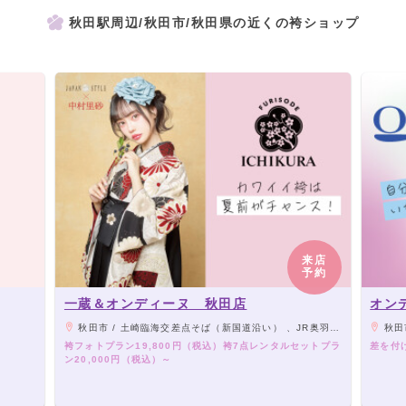
秋田駅周辺/秋田市/秋田県の近くの袴ショップ
来店
予約
一蔵＆オンディーヌ 秋田店
オン
秋田市 / 土崎臨海交差点そば（新国道沿い） 、JR奥羽本線「土崎駅」より車6分
秋田市 
袴フォトプラン19,800円（税込）袴7点レンタルセットプラ
差を付
ン20,000円（税込）～