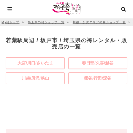
My袴トップ
＞
埼玉県の袴ショップ一覧
＞
川越・所沢エリアの袴ショップ一覧
＞
若葉駅周辺 / 坂戸市 / 埼玉県の袴レンタル・販
売店の一覧
大宮/川口/さいたま
春日部/久喜/越谷
川越/所沢/狭山
熊谷/行田/深谷