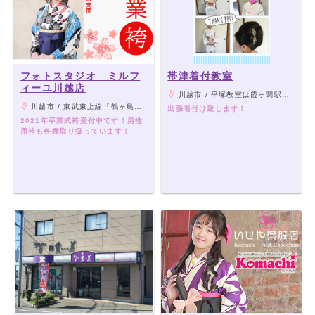
フォトスタジオ ミルフ
帯津着付教室
ィーユ川越店
川越市 / 平塚教室は霞ヶ関駅、西川越駅まで送迎あり。本川越教室は本川越駅から徒歩５，６分
川越市 / 東武東上線「鶴ヶ島駅」西口より車で8分、JR川越線「笠幡駅」より車で6分
出張着付け致します！
2021年卒業式袴受付中です！男性
用袴も各種取り扱っています！