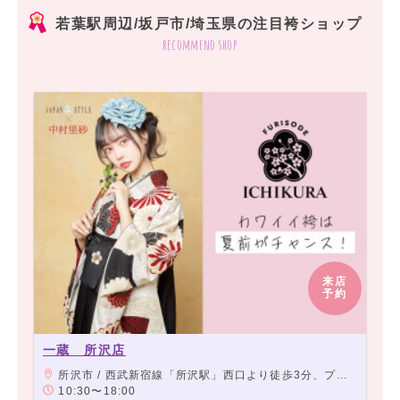
若葉駅周辺/坂戸市/埼玉県の注目袴ショップ
recommend shop
来店
予約
一蔵 所沢店
所沢市 / 西武新宿線「所沢駅」西口より徒歩3分、プロペ通り沿い
10:30〜18:00