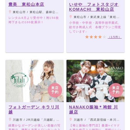
豊美 東松山本店
いせや フォトスタジオ
KOMACHI 東松山店
東松山市 / 東松山駅、森林公園駅徒歩15分
東松山市 / 東武東上線「東松山駅」より車6分
レンタル8月より受付中！袴150枚
袴下きもの100枚展示！
小学校・中学校・高等学校卒業式、
紋付き袴成人式 各種プランご用意
しています♪
（15件）
来店
来店
予約
予約
フォトガーデン キラリ川
NANAKO振袖＊袴館 川
越
越店
川越市 / JR川越線「川越駅」より車8分、川越インターより川越市内に向かって広栄町交差点左折し、2つ目交差点左折、右側 ・16号ロヂャースより川越インターに向かって広栄町交差点右折し、2つ目交差点左折右側
川越市 / 「西武新宿線・本川越駅」徒歩2分 / 「東武東上線・川越駅」徒歩10分
緑豊かなガーデンが美しい老舗の写
【袴と振袖の専門店】最新×イマド
真館で、撮影も衣装もワンランク上
キ袴を他店より特別に、気軽にレン