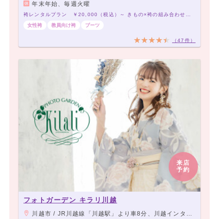
年末年始、毎週火曜
袴レンタルプラン ￥20,000（税込）～ きもの×袴の組み合わせは21,000通り以上！アナタだけの袴コーデで最高の卒業式を！
女性袴
教員向け袴
ブーツ
（47件）
来店
予約
フォトガーデン キラリ川越
川越市 / JR川越線「川越駅」より車8分、川越インターより川越市内に向かって広栄町交差点左折し、2つ目交差点左折、右側 ・16号ロヂャースより川越インターに向かって広栄町交差点右折し、2つ目交差点左折右側