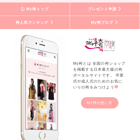
My袴トップ
プレゼント申請
袴人気ランキング
My袴ブログ
My袴とは 全国の袴ショップ
を掲載する日本最大級の袴
ポータルサイトです。 卒業
式や成人式のためのお気に
いりの袴をみつけよう
MY袴の使い方