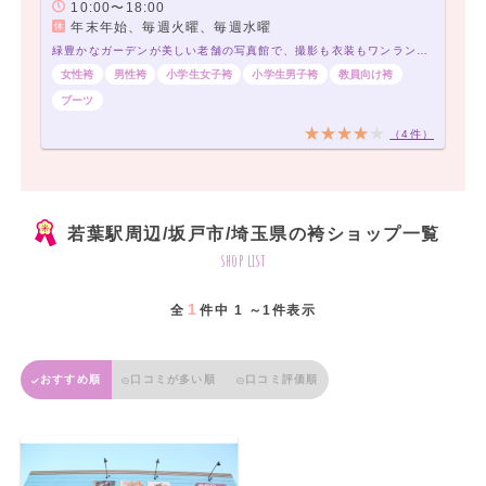
10:00〜18:00
年末年始、毎週火曜、毎週水曜
緑豊かなガーデンが美しい老舗の写真館で、撮影も衣装もワンランク上の思い出を残しませんか
女性袴
男性袴
小学生女子袴
小学生男子袴
教員向け袴
ブーツ
（4件）
若葉駅周辺/坂戸市/埼玉県の袴ショップ一覧
shop list
1
全
件中 1 ～1件表示
おすすめ順
口コミが多い順
口コミ評価順