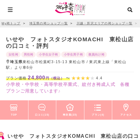
My袴トップ
＞
埼玉県の袴ショップ一覧
＞
川越・所沢エリアの袴ショップ一覧
＞
いせや フォトスタジオKOMACHI 東松山店
の口コミ・評判
女性袴
男性袴
小学生女子袴
小学生男子袴
教員向け袴
埼玉県
東松山市松葉町3-15-13 東松山市 / 東武東上線「東松山
駅」より車6分
24,800
プラン価格
〜
4.4
円（税込）
小学校・中学校・高等学校卒業式、紋付き袴成人式 各種
プランご用意しています♪
TOP
口コミ(15)
袴衣装(23)
プラン(4)
アクセス
いせや フォトスタジオKOMACHI 東松山店の口コ