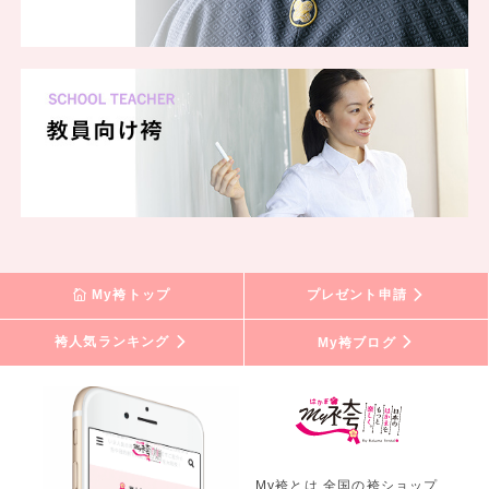
My袴トップ
プレゼント申請
袴人気ランキング
My袴ブログ
My袴とは 全国の袴ショップ