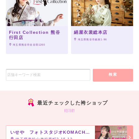
First Collection 熊谷
絹屋衣裳総本店
行田店
 埼玉県熊谷市銀座1-96
 埼玉県熊谷市佐谷田1260
検索
最近チェックした袴ショップ
history
いせや フォトスタジオKOMACHI 東松山店