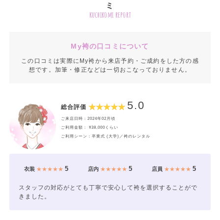
ミ
kuchikomi report
My袴の口コミについて
この口コミは実際にMy袴から来店予約・ご成約をした方の感
想です。加筆・修正などは一切おこなっておりません。
5.0
総合評価
ご来店日時：2024年02月頃
ご利用金額： ¥38,000くらい
ご利用シーン：卒業式 (大学)／袴のレンタル
5
5
5
衣装
★★★★★
店内
★★★★★
店員
★★★★★
スタッフの対応がとても丁寧で安心して袴を選択することがで
きました。