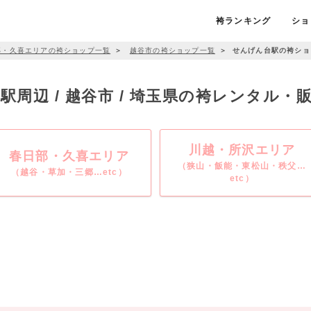
袴ランキング
ショ
部・久喜エリアの袴ショップ一覧
＞
越谷市の袴ショップ一覧
＞
せんげん台駅の袴ショ
駅周辺 / 越谷市 / 埼玉県の袴レンタル・
川越・所沢エリア
春日部・久喜エリア
（狭山・飯能・東松山・秩父…
（越谷・草加・三郷…etc）
etc）