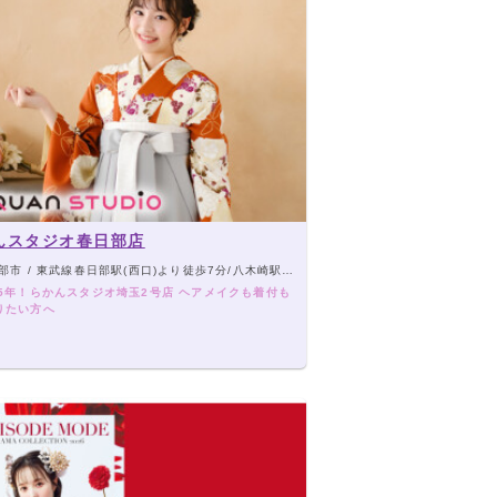
んスタジオ春日部店
市 / 東武線春日部駅(西口)より徒歩7分/八木崎駅より徒歩10分
05年！らかんスタジオ埼玉2号店 ヘアメイクも着付も
りたい方へ