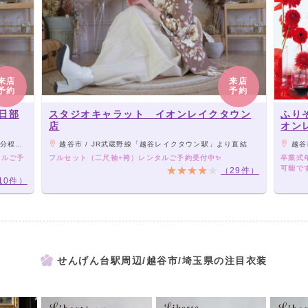
来店
来店
予約
予約
日部
スタジオキャラット イオンレイクタウン
ふり
店
オン
運行あり
越谷市 / JR武蔵野線「越谷レイクタウン駅」より直結
越谷
タルご予
フルセット（二尺袖+袴）レンタルご予約受付中✨
卒業式
可能で
（29件）
10件）
せんげん台駅周辺/越谷市/埼玉県の注目衣装