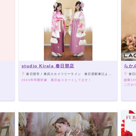
studio Kirala 春日部店
らか
春日部市 / 東武スカイツリーライン 春日部駅東口より徒歩10分
春日部
2020年卒業対象 展示会スタートしてます！
創業1
こだわ