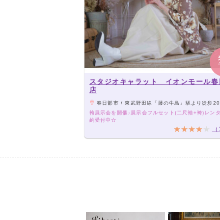
スタジオキャラット イオンモール春
店
春日部市 / 東武野田線「藤の牛島」駅より徒歩20分程度／春日部駅東口より路線バスの
袴展示会を開催♪展示会フルセット(二尺袖+袴)レン
約受付中☆
（