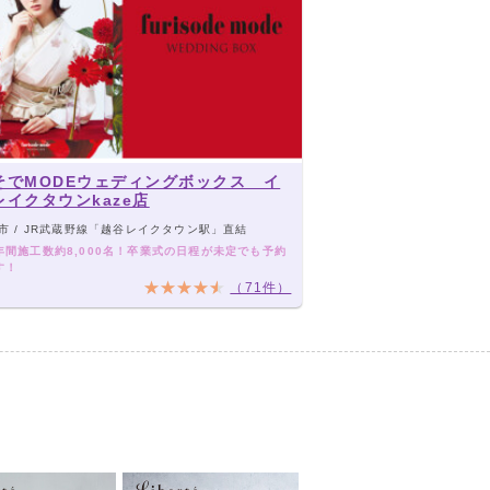
そでMODEウェディングボックス イ
レイクタウンkaze店
市 / JR武蔵野線「越谷レイクタウン駅」直結
年間施工数約8,000名！卒業式の日程が未定でも予約
す！
（71件）