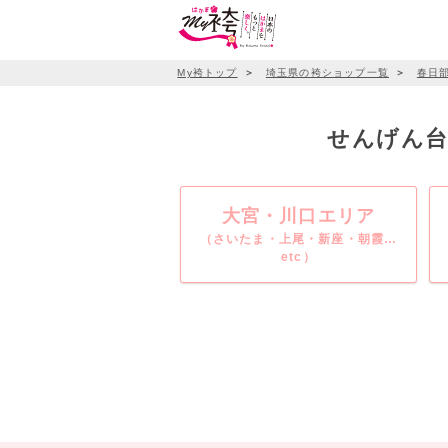
My袴トップ
＞
埼玉県の袴ショップ一覧
＞
春日
せんげん台
大宮・川口エリア
（さいたま・上尾・新座・朝霞…
etc）