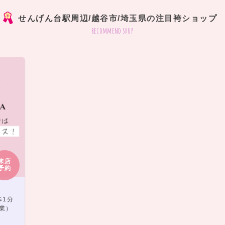
せんげん台駅周辺/越谷市/埼玉県の注目袴ショップ
recommend shop
来店
予約
歩1分
営業）
）