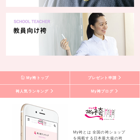
My袴トップ
プレゼント申請
袴人気ランキング
My袴ブログ
My袴とは 全国の袴ショップ
を掲載する日本最大級の袴