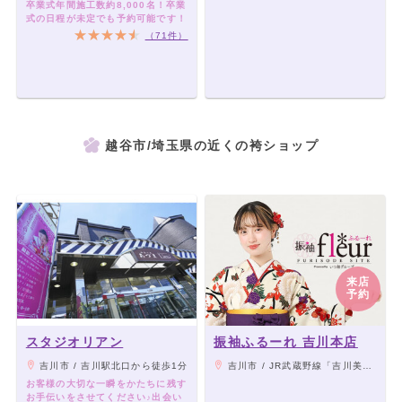
卒業式年間施工数約8,000名！卒業
式の日程が未定でも予約可能です！
（71件）
越谷市/埼玉県の近くの袴ショップ
来店
予約
スタジオリアン
振袖ふるーれ 吉川本店
吉川市 / 吉川駅北口から徒歩1分
吉川市 / JR武蔵野線「吉川美南」駅から徒歩10分
お客様の大切な一瞬をかたちに残す
お手伝いをさせてください♪出会い