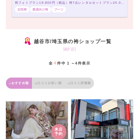
袴フォトプラン19,800円（税込）袴7点レンタルセットプラン20,000円（税込）～
女性袴
教員向け袴
ブーツ
越谷市/埼玉県の袴ショップ一覧
shop list
4
全
件中 1 ～4件表示
おすすめ順
口コミが多い順
口コミ評価順
来店
予約