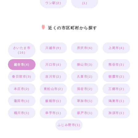
ウン駅(2)
(1)
近くの市区町村から探す
さいたま市
川越市(9)
所沢市(6)
上尾市(4)
(16)
越谷市(4)
川口市(4)
狭山市(3)
熊谷市(3)
春日部市(3)
吉川市(2)
久喜市(2)
朝霞市(2)
本庄市(2)
東松山市(2)
深谷市(2)
三郷市(2)
蓮田市(1)
飯能市(1)
草加市(1)
鴻巣市(1)
桶川市(1)
幸手市(1)
坂戸市(1)
加須市(1)
ふじみ野市(1)