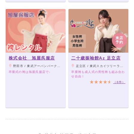
来店
予約
株式会社 旭屋呉服店
二十歳振袖館Az 足立店
野田市 / 東武アーバンパークライン 野田市駅から徒歩5分
足立区 / 東武スカイツリーライン谷塚駅より車で7分、つくばエクスプレス六町駅より車で9分
卒業式の袴は旭屋呉服店で♪
卒業袴も成人式の男性袴も組み合わ
せ自由！
（6件）