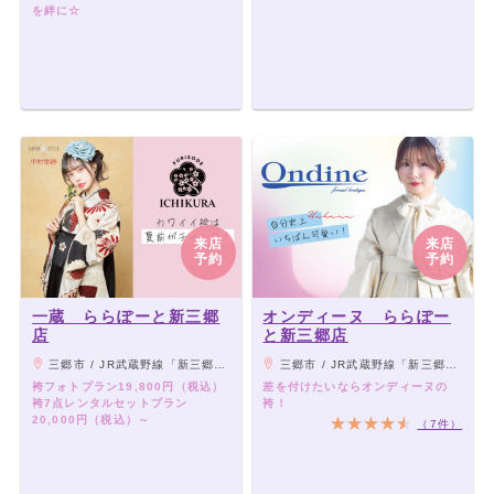
を絆に☆
来店
来店
予約
予約
一蔵 ららぽーと新三郷
オンディーヌ ららぽー
店
と新三郷店
三郷市 / JR武蔵野線「新三郷駅」より徒歩1分
三郷市 / JR武蔵野線「新三郷駅」より徒歩1分
袴フォトプラン19,800円（税込）
差を付けたいならオンディーヌの
袴7点レンタルセットプラン
袴！
20,000円（税込）～
（7件）