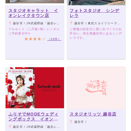
スタジオキャラット イ
フォトスタジオ シンデ
オンレイクタウン店
レラ
越谷市 / JR武蔵野線「越谷レイクタウン駅」より直結
越谷市 / 東武スカイツリーライン“せんげん台駅”東口より徒歩3分
フルセット（二尺袖+袴）レンタル
ご家族の記念日と思い出づくりのお
ご予約受付中✨
手伝い。埼玉県越谷市にあるシンデ
レラです。
（29件）
ふりそでMODEウェディ
スタジオリッツ 越谷店
ングボックス イオンレ
越谷市 /
イクタウンkaze店
越谷市 / JR武蔵野線「越谷レイクタウン駅」直結