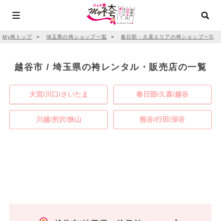
My袴トップ
＞
埼玉県の袴ショップ一覧
＞
春日部・久喜エリアの袴ショップ一覧
越谷市 / 埼玉県の袴レンタル・販売店の一覧
大宮/川口/さいたま
春日部/久喜/越谷
川越/所沢/狭山
熊谷/行田/深谷