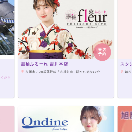
来店
予約
振袖ふるーれ 吉川本店
スタ
吉川市 / JR武蔵野線「吉川美南」駅から徒歩10分
越谷市
てくださ