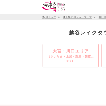
My袴トップ
＞
埼玉県の袴ショップ一覧
＞
春日
越谷レイクタウ
大宮・川口エリア
（さいたま・上尾・新座・朝霞…
etc）