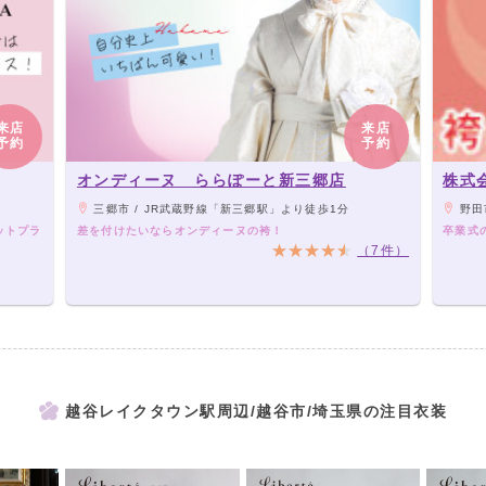
来店
来店
予約
予約
オンディーヌ ららぽーと新三郷店
株式
三郷市 / JR武蔵野線「新三郷駅」より徒歩1分
野田市
ットプラ
差を付けたいならオンディーヌの袴！
卒業式
（7件）
越谷レイクタウン駅周辺/越谷市/埼玉県の注目衣装