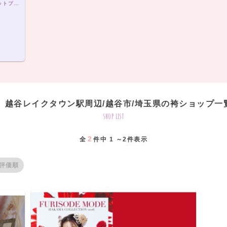
袴フォトプラン19,800円（税込）袴7点レンタルセットプラン20,000円（税込）～
越谷レイクタウン駅周辺/越谷市/埼玉県の袴ショップ一
shop list
2
全
件中 1 ～2件表示
評価順