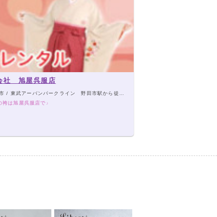
会社 旭屋呉服店
 / 東武アーバンパークライン 野田市駅から徒歩5分
の袴は旭屋呉服店で♪