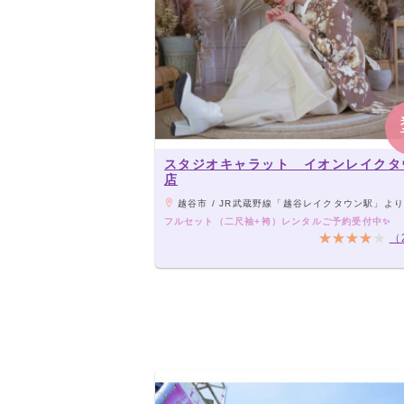
スタジオキャラット イオンレイクタ
店
越谷市 / JR武蔵野線「越谷レイクタウン駅」よ
フルセット（二尺袖+袴）レンタルご予約受付中✨
（