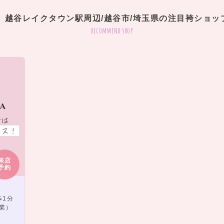
越谷レイクタウン駅周辺/越谷市/埼玉県の注目袴ショッ
recommend shop
来店
予約
歩1分
営業）
）