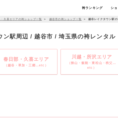
袴ランキング
ショ
部・久喜エリアの袴ショップ一覧
＞
越谷市の袴ショップ一覧
＞
越谷レイクタウン駅の
ン駅周辺 / 越谷市 / 埼玉県の袴レンタ
川越・所沢エリア
春日部・久喜エリア
（狭山・飯能・東松山・秩父…
（越谷・草加・三郷…etc）
etc）