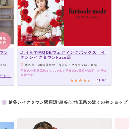
来店
予約
ウン
ふりそでMODEウェディングボックス イ
オンレイクタウンkaze店
り直結
越谷市 / JR武蔵野線「越谷レイクタウン駅」直結
卒業式年間施工数約8,000名！卒業式の日程が未定でも予約
可能です！
29件）
（71件）
越谷レイクタウン駅周辺/越谷市/埼玉県の近くの袴ショップ