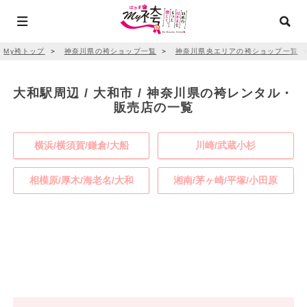
My袴トップ
＞
神奈川県の袴ショップ一覧
＞
神奈川県央エリアの袴ショップ一覧
大和駅周辺 / 大和市 / 神奈川県の袴レンタル・
販売店の一覧
横浜/横須賀/鎌倉/大船
川崎/武蔵小杉
相模原/厚木/海老名/大和
湘南/茅ヶ崎/平塚/小田原