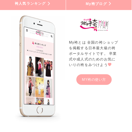
袴人気ランキング
My袴ブログ
My袴とは 全国の袴ショップ
を掲載する日本最大級の袴
ポータルサイトです。 卒業
式や成人式のためのお気に
いりの袴をみつけよう
MY袴の使い方