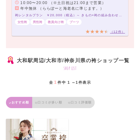
10:00〜20:00 （※土日祝は21:00まで営業）
年中無休 （ららぽーと海老名に準じます。）
袴レンタルプラン ￥20,000（税込）～ きもの×袴の組み合わせは21,000通り以上！アナタだけの袴コーデで最高の卒業式を！
女性袴
男性袴
教員向け袴
ブーツ
（12件）
大和駅周辺/大和市/神奈川県の袴ショップ一覧
shop list
1
全
件中 1 ～1件表示
おすすめ順
口コミが多い順
口コミ評価順