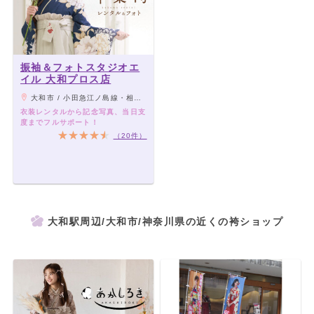
振袖＆フォトスタジオエ
イル 大和プロス店
大和市 / 小田急江ノ島線・相鉄本線『大和駅』直結
衣装レンタルから記念写真、当日支
度までフルサポート！
（20件）
大和駅周辺/大和市/神奈川県の近くの袴ショップ