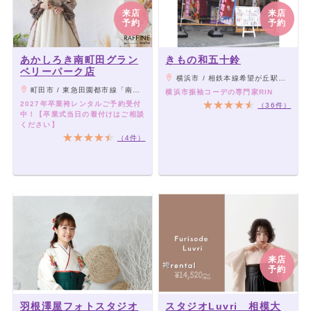
来店
来店
予約
予約
あかしろき南町田グラン
きもの和五十鈴
ベリーパーク店
横浜市 / 相鉄本線希望が丘駅徒歩2分
町田市 / 東急田園都市線「南町田グランベリーパーク駅」直結
横浜市振袖コーデの専門家RIN
2027年卒業袴レンタルご予約受付
（36件）
中！【卒業式当日の着付けはご相談
ください】
（4件）
来店
予約
羽根澤屋フォトスタジオ
スタジオLuvri 相模大