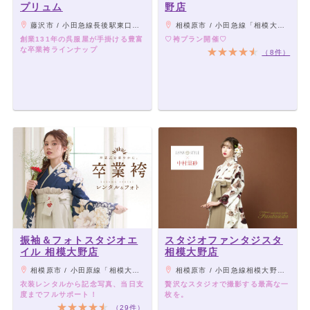
プリュム
野店
藤沢市 / 小田急線長後駅東口から徒歩３分
相模原市 / 小田急線「相模大野駅」より徒歩2分
創業131年の呉服屋が手掛ける豊富
♡袴プラン開催♡
な卒業袴ラインナップ
（8件）
振袖＆フォトスタジオエ
スタジオファンタジスタ
イル 相模大野店
相模大野店
相模原市 / 小田原線「相模大野」駅北口を出てサンデッキ直結 徒歩3分
相模原市 / 小田急線相模大野駅北口改札から徒歩7分
衣装レンタルから記念写真、当日支
贅沢なスタジオで撮影する最高な一
度までフルサポート！
枚を。
（29件）