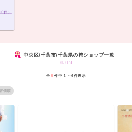
10件）
中央区/千葉市/千葉県の袴ショップ一覧
shop list
6
全
件中 1 ～6件表示
評価順