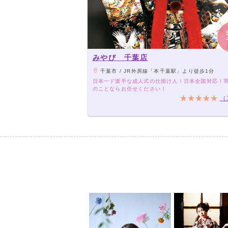
みやび 千葉店
千葉市 / JR外房線「本千葉駅」より徒歩1分
日本一ド派手な成人式の仕掛け人！日本全国対応！
のことならお任せください！
（