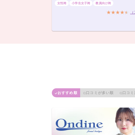
女性袴
小学生女子袴
教員向け袴
（
おすすめ順
口コミが多い順
口コミ