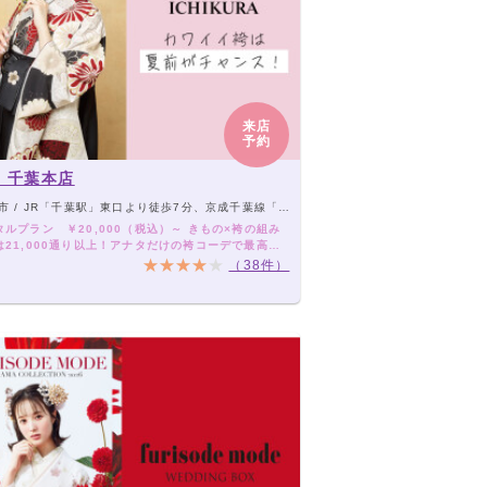
来店
予約
 千葉本店
JR「千葉駅」東口より徒歩7分、京成千葉線「千葉中央駅」より徒歩7分、千葉都市モノレール1号線「葭川公園駅」より徒歩2分
ルプラン ￥20,000（税込）～ きもの×袴の組み
は21,000通り以上！アナタだけの袴コーデで最高の
を！
（38件）