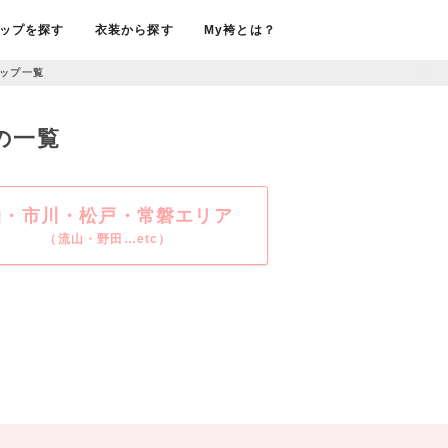
ップを探す
衣装から探す
My袴とは？
ップ一覧
の一覧
柏・市川・松戸・常磐エリア
（流山・野田…etc）