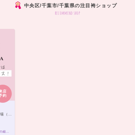
中央区/千葉市/千葉県の注目袴ショップ
recommend shop
来店
予約
下車徒歩2分
袴レンタルプラン ￥20,000（税込）～ きもの×袴の組み合わせは21,000通り以上！アナタだけの袴コーデで最高の卒業式を！