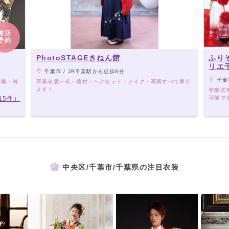
来店
予約
PhotoSTAGEきねん館
ふり
リエ
千葉市 / JR千葉駅から徒歩8分
千葉
羽織・袴
卒業衣裳一式・着付・ヘアセット・メイク・写真すべて承り
ます！
卒業式
15件）
可能で
中央区/千葉市/千葉県の注目衣装