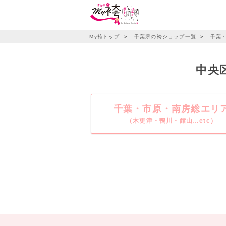
My袴トップ
＞
千葉県の袴ショップ一覧
＞
千葉
中央
千葉・市原・南房総エリ
（木更津・鴨川・館山…etc）