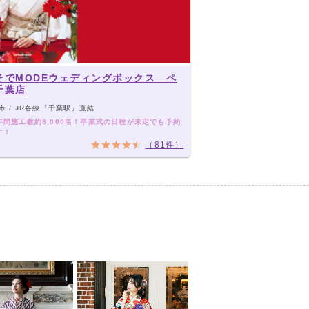
そでMODEウェディングボックス ペ
千葉店
市 / JR各線「千葉駅」直結
年間施工数約8,000名！卒業式の日程が未定でも予約
す！
（81件）