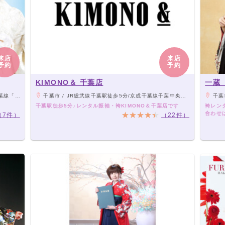
来店
来店
予約
予約
KIMONO＆ 千葉店
一蔵
」より徒歩2分
千葉市 / JR総武線千葉駅徒歩5分/京成千葉線千葉中央駅徒歩2分
千葉市 / 
千葉駅徒歩5分♪レンタル振袖・袴KIMONO＆千葉店です
袴レンタ
合わせ
（7件）
（22件）
卒業式