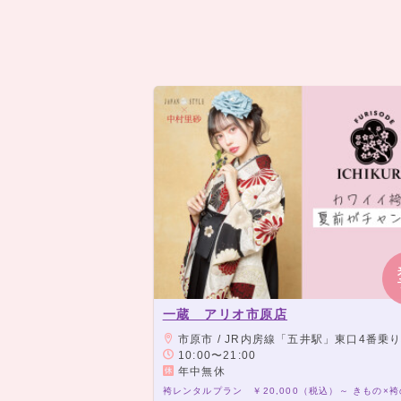
一蔵 アリオ市原店
市原市 / JR内房線「五井駅」東口4番乗り場（一部3番乗り場）よりバスにて約6分、「アリオ市原」
10:00〜21:00
年中無休