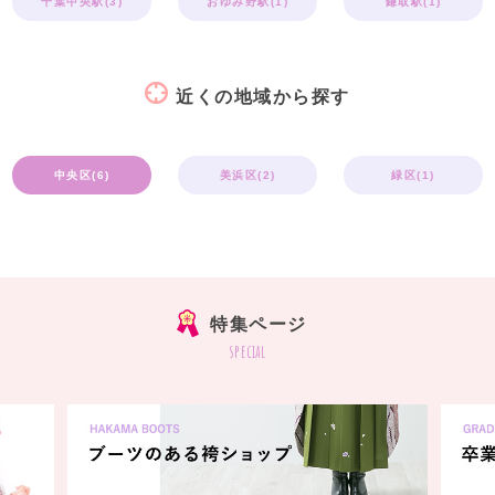
千葉中央駅(3)
おゆみ野駅(1)
鎌取駅(1)
近くの地域から探す
中央区(6)
美浜区(2)
緑区(1)
特集ページ
special