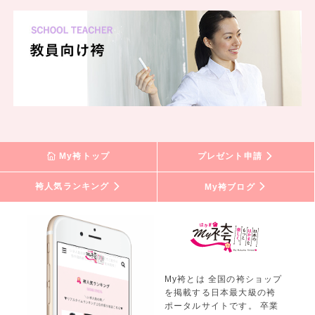
My袴トップ
プレゼント申請
袴人気ランキング
My袴ブログ
My袴とは 全国の袴ショップ
を掲載する日本最大級の袴
ポータルサイトです。 卒業