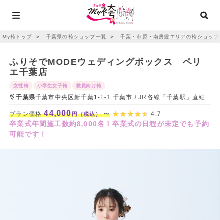
My袴トップ
＞
千葉県の袴ショップ一覧
＞
千葉・市原・南房総エリアの袴ショップ
ふりそでMODEウェディングボックス ペリ
エ千葉店
女性袴
小学生女子袴
教員向け袴
千葉県
千葉市中央区新千葉1-1-1 千葉市 / JR各線「千葉駅」直結
44,000
プラン価格
〜
4.7
円（税込）
卒業式年間施工数約8,000名！卒業式の日程が未定でも予約
可能です！