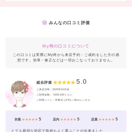
みんなの口コミ評価
My袴の口コミについて
この口コミは実際にMy袴から来店予約・ご成約をした方の感
想です。加筆・修正などは一切おこなっておりません。
5.0
総合評価
ご来店日時：2025年04月頃
ご利用金額： ¥350,000くらい
ご利用シーン：卒業式 (大学)／袴のレンタル
5
5
5
衣装
★★★★★
店内
★★★★★
店員
★★★★★
とても親切な対応で気持ちよく選ぶことが出来ました