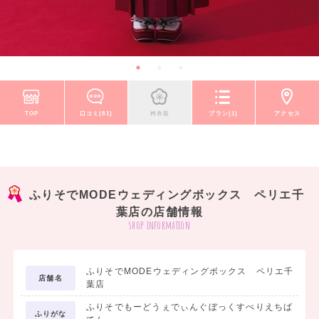
TOP
口コミ(81)
袴衣装
プラン(1)
アクセス
ふりそでMODEウェディングボックス ペリエ千
葉店の店舗情報
shop information
ふりそでMODEウェディングボックス ペリエ千
店舗名
葉店
ふりそでもーどうぇでぃんぐぼっくすぺりえちば
ふりがな