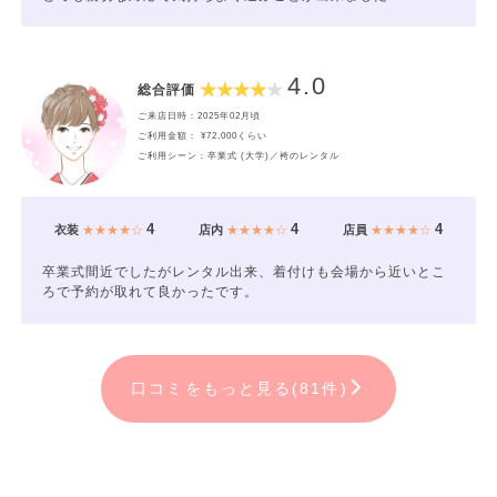
4.0
総合評価
ご来店日時：2025年02月頃
ご利用金額： ¥72,000くらい
ご利用シーン：卒業式 (大学)／袴のレンタル
4
4
4
衣装
★★★★☆
店内
★★★★☆
店員
★★★★☆
卒業式間近でしたがレンタル出来、着付けも会場から近いとこ
ろで予約が取れて良かったです。
口コミをもっと見る(81件)