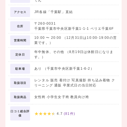
てん
JR各線「千葉駅」直結
アクセス
〒260-0031
住所
千葉県千葉市中央区新千葉1-1-1 ペリエ千葉6F
10:00
〜
20:00
（12月31日は10:00-19:00の営
営業時間
業です。）
年中無休、その他 （8月19日は休館日になりま
定休日
す。）
あり （千葉市中央区新千葉1-6-2）
駐車場
レンタル 販売 着付け 写真撮影 持ち込み着物 ク
取扱項目
リーニング 通販 卒業式日の当日対応
女性袴 小学生女子袴 教員向け袴
取扱商品
口コミ総合評
4.7
(
81
件)
価