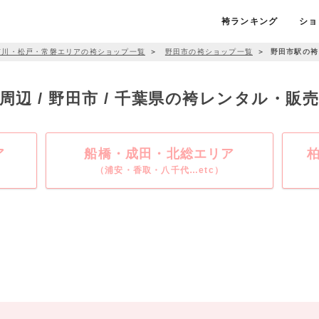
袴ランキング
ショ
市川・松戸・常磐エリアの袴ショップ一覧
＞
野田市の袴ショップ一覧
＞
野田市駅の袴
周辺 / 野田市 / 千葉県の袴レンタル・販
ア
船橋・成田・北総エリア
（浦安・香取・八千代…etc）