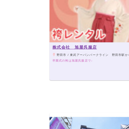
株式会社 旭屋呉服店
野田市 / 東武アーバンパークライン 野田市駅から徒
卒業式の袴は旭屋呉服店で♪