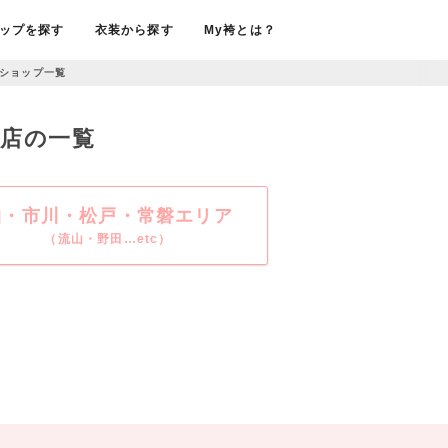
ップを探す
衣装から探す
My袴とは？
ショップ一覧
売店の一覧
柏・市川・松戸・常磐エリア
（流山・野田…etc）