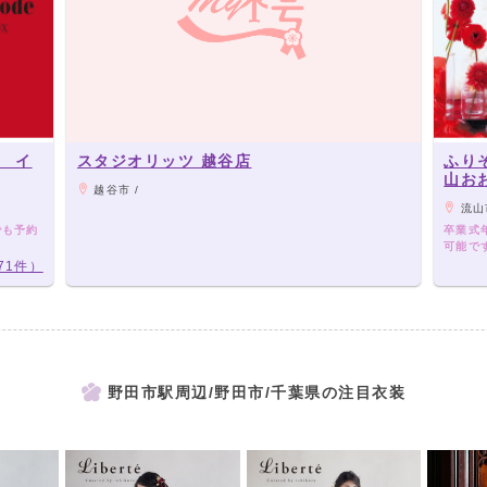
 イ
スタジオリッツ 越谷店
ふり
山お
越谷市 /
流山市 
でも予約
卒業式
可能で
71件）
野田市駅周辺/野田市/千葉県の注目衣装