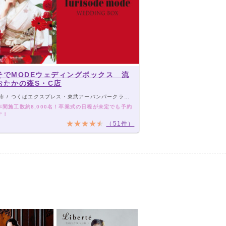
そでMODEウェディングボックス 流
おたかの森S・C店
/ つくばエクスプレス・東武アーバンパークライン「流山おおたかの森駅」から徒歩5分
年間施工数約8,000名！卒業式の日程が未定でも予約
す！
（51件）