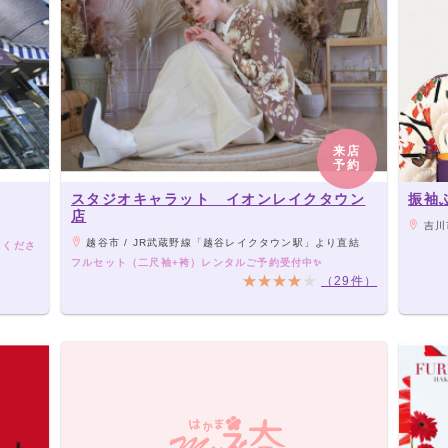
来店
予約
スタジオキャラット イオンレイクタウン
振袖
店
吉川
越谷市 / JR武蔵野線「越谷レイクタウン駅」より直結
てくださ
フルセット（二尺袖+袴）レンタルご予約受付中✨
（29件）