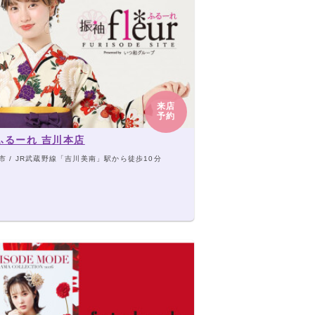
来店
予約
ふるーれ 吉川本店
市 / JR武蔵野線「吉川美南」駅から徒歩10分