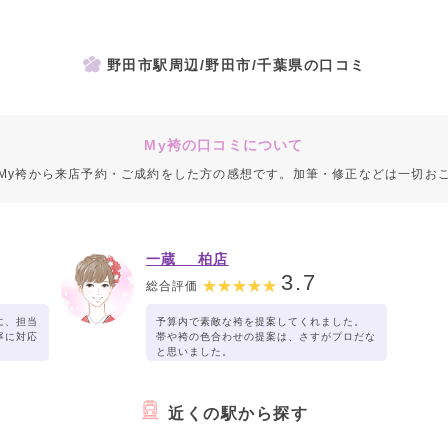
野田市駅周辺/野田市/千葉県の口コミ
My袴の口コミについて
My袴から来店予約・ご成約をした方の感想です。加筆・修正などは一切お
一蔵 柏店
3.7
総合評価
に、担当
予算内で素敵な袴を提案してくれました。
寧に対応
帯や袴の色合わせの提案は、さすがプロだな
と思いました。
たので、
卒業式がとても楽しみです。
近くの駅から探す