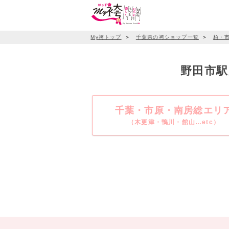
My袴トップ
＞
千葉県の袴ショップ一覧
＞
柏・
野田市駅
千葉・市原・南房総エリ
（木更津・鴨川・館山…etc）