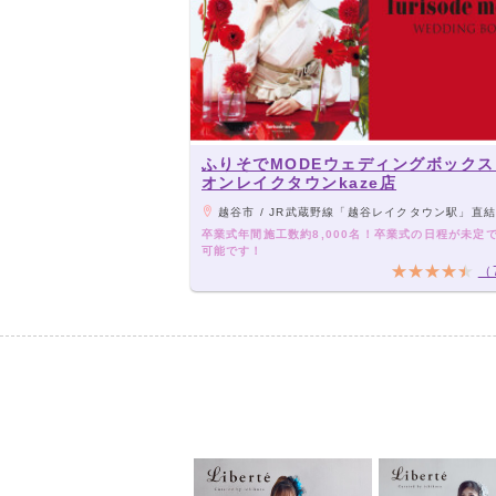
ふりそでMODEウェディングボックス
オンレイクタウンkaze店
越谷市 / JR武蔵野線「越谷レイクタウン駅」直結
卒業式年間施工数約8,000名！卒業式の日程が未定
可能です！
（