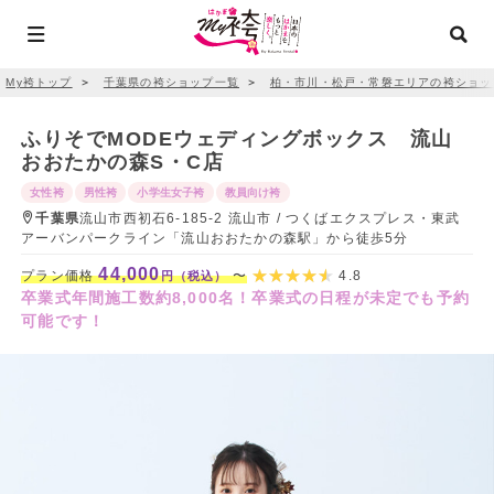
My袴トップ
＞
千葉県の袴ショップ一覧
＞
柏・市川・松戸・常磐エリアの袴ショッ
ふりそでMODEウェディングボックス 流山
おおたかの森S・C店
女性袴
男性袴
小学生女子袴
教員向け袴
千葉県
流山市西初石6-185-2 流山市 / つくばエクスプレス・東武
アーバンパークライン「流山おおたかの森駅」から徒歩5分
44,000
プラン価格
〜
4.8
円（税込）
卒業式年間施工数約8,000名！卒業式の日程が未定でも予約
可能です！