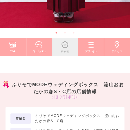
TOP
口コミ(51)
袴衣装
プラン(1)
アクセス
ふりそでMODEウェディングボックス 流山おお
たかの森S・C店の店舗情報
shop information
ふりそでMODEウェディングボックス 流山おお
店舗名
たかの森S・C店