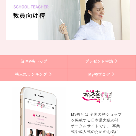
My袴トップ
プレゼント申請
袴人気ランキング
My袴ブログ
My袴とは 全国の袴ショップ
を掲載する日本最大級の袴
ポータルサイトです。 卒業
式や成人式のためのお気に