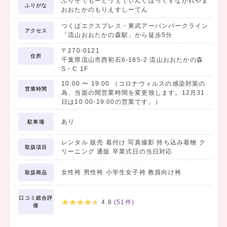
ふりそでもーどうぇでぃんぐぼっくすながれやま
ふりがな
おおたかのもりえすしーてん
つくばエクスプレス・東武アーバンパークライン
アクセス
「流山おおたかの森駅」から徒歩5分
〒270-0121
住所
千葉県流山市西初石6-185-2 流山おおたかの森
S・C 1F
10:00
〜
19:00
（コロナウィルスの感染対策の
営業時間
為、当面の間営業時間を変更致します。12月31
日は10:00-19:00の営業です。）
あり
駐車場
レンタル 販売 着付け 写真撮影 持ち込み着物 ク
取扱項目
リーニング 通販 卒業式日の当日対応
女性袴 男性袴 小学生女子袴 教員向け袴
取扱商品
口コミ総合評
4.8
(
51
件)
価