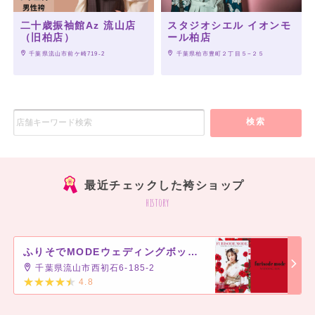
二十歳振袖館Az 流山店
スタジオシエル イオンモ
（旧柏店）
ール柏店
 千葉県流山市前ケ崎719-2
 千葉県柏市豊町２丁目５−２５
検索
最近チェックした袴ショップ
history
ふりそでMODEウェディングボックス 流山おおたかの森S・C店
千葉県流山市西初石6-185-2
4.8
]