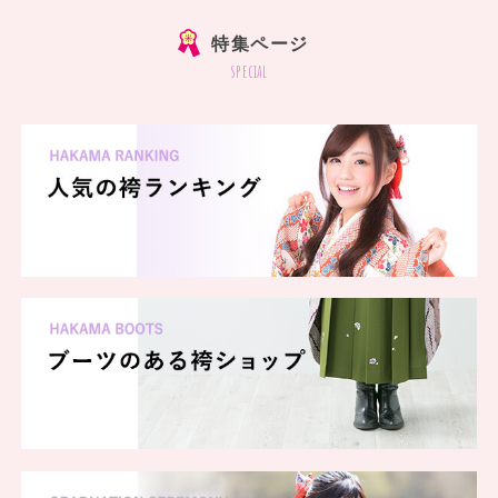
特集ページ
special