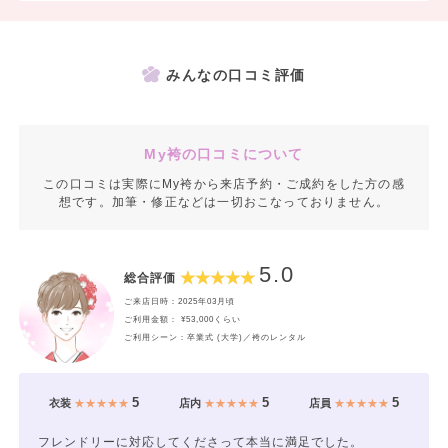
みんなの口コミ評価
My袴の口コミについて
この口コミは実際にMy袴から来店予約・ご成約をした方の感
想です。加筆・修正などは一切おこなっておりません。
5.0
総合評価
ご来店日時：2025年03月頃
ご利用金額： ¥53,000くらい
ご利用シーン：卒業式 (大学)／袴のレンタル
5
5
5
衣装
★★★★★
店内
★★★★★
店員
★★★★★
フレンドリーに対応してくださって本当に満足でした。