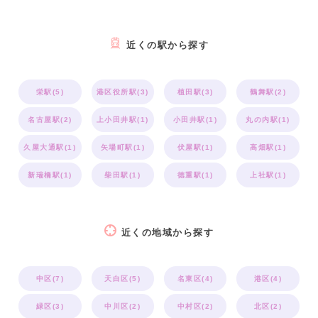
近くの駅から探す
栄駅(5)
港区役所駅(3)
植田駅(3)
鶴舞駅(2)
名古屋駅(2)
上小田井駅(1)
小田井駅(1)
丸の内駅(1)
久屋大通駅(1)
矢場町駅(1)
伏屋駅(1)
高畑駅(1)
新瑞橋駅(1)
柴田駅(1)
徳重駅(1)
上社駅(1)
近くの地域から探す
中区(7)
天白区(5)
名東区(4)
港区(4)
緑区(3)
中川区(2)
中村区(2)
北区(2)