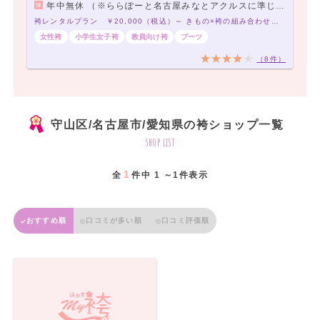
年中無休 （※ららぽーと名古屋みなとアクルスに準じます。）
袴レンタルプラン ￥20,000（税込）～ きもの×袴の組み合わせは21,000通り以上！アナタだけの袴コーデで最高の卒業式を！
女性袴
小学生女子袴
教員向け袴
ブーツ
（8件）
守山区/名古屋市/愛知県の袴ショップ一覧
shop list
1
全
件中 1 ～1件表示
おすすめ順
口コミが多い順
口コミ評価順