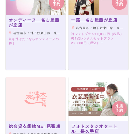
来店
来店
予約
予約
オンディーヌ 名古屋藤
一蔵 名古屋藤が丘店
が丘店
名古屋市 / 地下鉄東山線・東部丘陵線「藤が丘駅」よりバス「富が丘」下車徒歩2分
名古屋市 / 地下鉄東山線・東部丘陵線「藤が丘駅」よりバス「富が丘」下車徒歩2分
袴フォトプラン19,800円（税込）
袴7点レンタルセットプラン
差を付けたいならオンディーヌの
20,000円（税込）～
袴！
来店
予約
総合貸衣裳館Mai 尾張旭
フォトスタジオタート
ル 長久手店