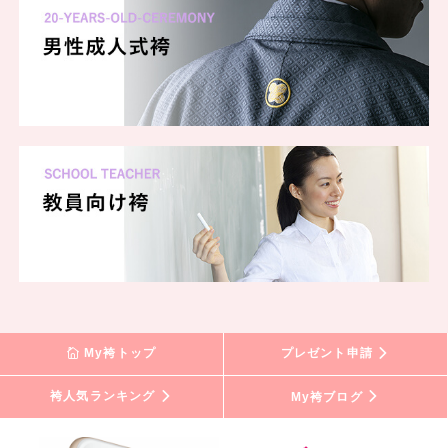
My袴トップ
プレゼント申請
袴人気ランキング
My袴ブログ