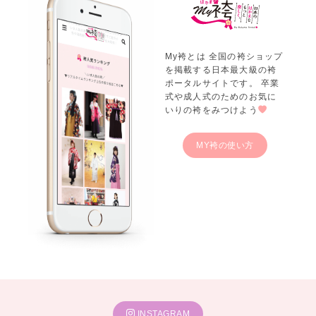
My袴とは 全国の袴ショップ
を掲載する日本最大級の袴
ポータルサイトです。 卒業
式や成人式のためのお気に
いりの袴をみつけよう
MY袴の使い方
INSTAGRAM