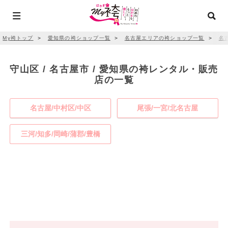
My袴トップ
＞
愛知県の袴ショップ一覧
＞
名古屋エリアの袴ショップ一覧
＞
名
守山区 / 名古屋市 / 愛知県の袴レンタル・販売
店の一覧
名古屋/中村区/中区
尾張/一宮/北名古屋
三河/知多/岡崎/蒲郡/豊橋