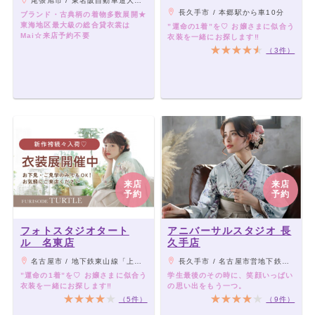
尾張旭市 / 東名阪自動車道大森I.C.下車東へ車で5分 千代田街道沿い
長久手市 / 本郷駅から車10分
ブランド・古典柄の着物多数展開★
東海地区最大級の総合貸衣裳は
”運命の1着”を♡ お嬢さまに似合う
Mai☆来店予約不要
衣装を一緒にお探します‼︎
（3件）
来店
来店
予約
予約
フォトスタジオタート
アニバーサルスタジオ 長
ル 名東店
久手店
名古屋市 / 地下鉄東山線「上社駅」より車6分
長久手市 / 名古屋市営地下鉄東山線「藤が丘駅」より名鉄バス「長久手片平」下車徒歩1分
”運命の1着”を♡ お嬢さまに似合う
学生最後のその時に、笑顔いっぱい
衣装を一緒にお探します‼︎
の思い出をもう一つ。
（5件）
（9件）