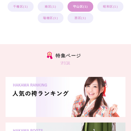
千種区(1)
南区(1)
守山区(1)
昭和区(1)
瑞穂区(1)
西区(1)
特集ページ
special