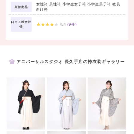
女性袴 男性袴 小学生女子袴 小学生男子袴 教員
❀六切写真1枚無料（写真データ付き）
取扱商品
向け袴
前撮り時のお写真六切プリント（約B5サイズ）が1枚付いてきます。
ご購入のお写真はデータもプレゼント。
口コミ総合評
4.4
(
9
件)
価
（5,500円相当）
特典③
❀前撮り時のお支度無料
確かな伝統技術と流行
アニバーサルスタジオ 長久手店の袴衣装ギャラリー
人気アレンジを両立！
19,800円相当
【振袖をお持ちの方へ】
袴のみレンタルプラン
11,000円均一（税込）