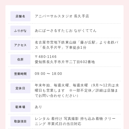
①2尺袖着物
②袴
アニバーサルスタジオ 長久手店
店舗名
③長襦袢
④半幅帯
あにばーさるすたじお ながくててん
⑤重ね衿
ふりがな
着付け小物セット内容
名古屋市営地下鉄東山線「藤が丘駅」より名鉄バ
①衿芯
アクセス
ス「長久手片平」下車徒歩1分
②腰ひも
〒480-1146
③伊達締め
住所
愛知県長久手市片平二丁目602番地
今だけ！ご成約！
09:00
〜
18:00
営業時間
【3大特典】
年末年始、毎週火曜、毎週水曜 （9月〜12月は水
特典①
定休日
曜日も営業します ※一部不定休／詳細は店舗ま
❀前撮り時の撮影料金無料
でお問い合わせください）
一人で。家族で。友だちと。ガーデンで。
あり
自由なシチュエーションでOK！
駐車場
（3,300円相当）
レンタル 着付け 写真撮影 持ち込み着物 クリー
取扱項目
ニング 卒業式日の当日対応
特典②