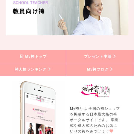
My袴トップ
プレゼント申請
袴人気ランキング
My袴ブログ
My袴とは 全国の袴ショップ
を掲載する日本最大級の袴
ポータルサイトです。 卒業
式や成人式のためのお気に
いりの袴をみつけよう