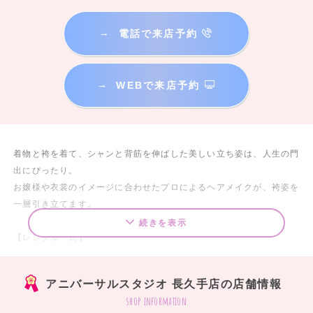
→
電話で来店予約
→
WEBで来店予約
着物と袴を着て、シャンと背筋を伸ばした美しい立ち姿は、人生の門
出にぴったり。
お嬢様や衣裳のイメージに合わせたプロによるヘアメイクが、袴姿を
一層引き立てます。
続きを表示
【レンタル一式】
32,780円（税込み）～87,780円（税込み）
アニバーサルスタジオ 長久手店の店舗情報
◎レンタル一式セット内容◎
shop information
袴セット内容