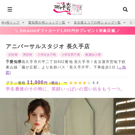
My袴トップ
＞
愛知県の袴ショップ一覧
＞
名古屋エリアの袴ショップ一覧
＞
長
＼ Amazonギフトカード1,000円分プレゼント対象店舗 ／
アニバーサルスタジオ 長久手店
女性袴
男性袴
小学生女子袴
小学生男子袴
教員向け袴
愛知県
長久手市片平二丁目602番地 長久手市 / 名古屋市営地下鉄
東山線「藤が丘駅」より名鉄バス「長久手片平」下車徒歩1分
[→地
図]
11,000
プラン価格
〜
4.4
円（税込）
学生最後のその時に、笑顔いっぱいの思い出をもう一つ。