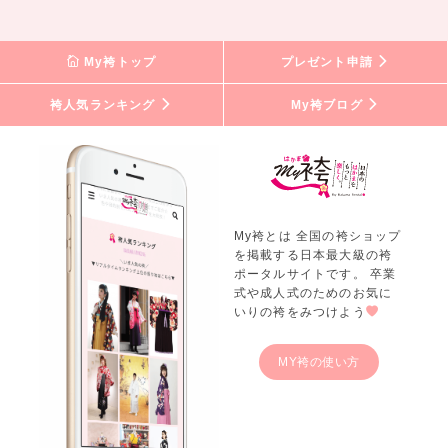
My袴トップ
プレゼント申請
袴人気ランキング
My袴ブログ
My袴とは 全国の袴ショップ
を掲載する日本最大級の袴
ポータルサイトです。 卒業
式や成人式のためのお気に
いりの袴をみつけよう
MY袴の使い方