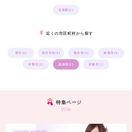
名張駅(1)
近くの市区町村から探す
津市(5)
四日市市(3)
桑名市(3)
鈴鹿市(3)
伊勢市(2)
名張市(1)
松阪市(1)
特集ページ
special