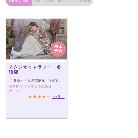
おすすめ順
口コミが多い順
口コミ評価順
来店
予約
スタジオキャラット 名
張店
名張市 / 近鉄大阪線「名張駅」徒歩10分
卒業袴 レンタルご予約受付
中！！！
（7件）