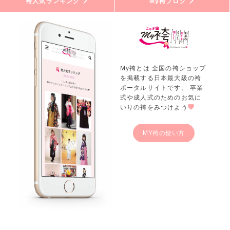
袴人気ランキング
My袴ブログ
My袴とは 全国の袴ショップ
を掲載する日本最大級の袴
ポータルサイトです。 卒業
式や成人式のためのお気に
いりの袴をみつけよう
MY袴の使い方