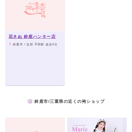
花きぬ 鈴鹿ハンター店
鈴鹿市 / 近鉄 平田駅 徒歩5分
鈴鹿市/三重県の近くの袴ショップ