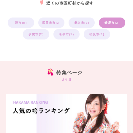
近くの市区町村から探す
津市(5)
四日市市(3)
桑名市(3)
鈴鹿市(3)
伊勢市(2)
名張市(1)
松阪市(1)
特集ページ
special