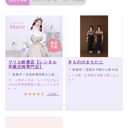
おすすめ順
口コミが多い順
口コミ評価順
来店
予約
マリエ鈴鹿店【レンタル
きもののまちたに
卒業式袴専門店】
鈴鹿市 / 近鉄白子駅から車10分
鈴鹿市 / 近鉄鈴鹿市駅から徒歩15分
レトロ柄・古典柄を多数入荷しまし
た！
୨୧ 人気のくすみ・レースなどおし
ゃれな衣装多数取り扱いしています
♥ ୨୧
（24件）