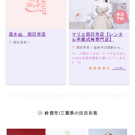
来店
予約
花きぬ 四日市店
マリエ四日市店【レンタ
ル卒業式袴専門店】
四日市市 /
四日市市 / 近鉄中川原駅から徒歩9分
୨୧ 人気のくすみ・レースなどおし
ゃれな衣装多数取り扱いしています
♥ ୨୧
（15件）
鈴鹿市/三重県の注目衣装