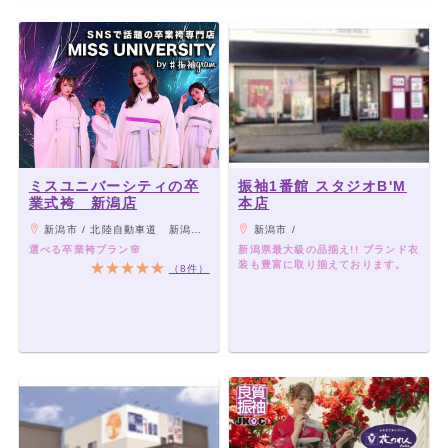
ミスユニバーシティの卒
振袖1番館 スタジオB'M
業式袴 新潟店
本店
新潟市 / 北陸自動車道 新潟中央ICより車で約10分 / 新潟バイパス女池ICより車で約5分
新潟市 /
選べる卒業袴プラン🌸
新潟県最大級の品揃え!! ブランド衣
装も豊富に取り揃えております。
（8件）