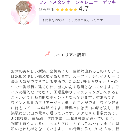
フォトスタジオ シャレニー デッキ
ー401店
4.7
総合評価
予約制なのでゆっくり見れて良かったです。
このエリアの説明
お米の美味しい新潟。空気もよく、自然沢山あるこのエリアに
は沢山の珍しい観光地があります。カーブドッチワイナリーは
最近人気がでてきている場所で、新潟に5軒あるワイナリーの
中で一番最初に建てられ、歴史のある場所となっています。ワ
インの購入だけでなく、工場見学やテイスティングができると
ころがとても魅力的なポイントとなっています。宿泊もでき、
ワインと食事のマリアージュも楽しむことができ、ワイン好き
にはもってこいの場所ですよ。新潟市には沢山の駅があり、新
潟駅には沢山の電車が通っています。アクセスも非常に良く、
JR越後線、白新線、信越本線、上越新幹線が通っています。
別荘を買う人も多いこのエリアは、とても住みやすく全てに調
和のとれた街となっています。この付近に住んでいる方や、新