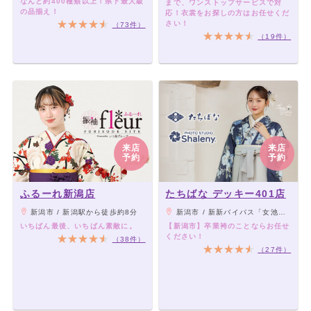
なんと約400種類以上！県下最大級
まで、ワンストップサービスで対
の品揃え！
応！衣裳をお探しの方はお任せくだ
さい！
（73件）
（19件）
来店
来店
予約
予約
ふるーれ新潟店
たちばな デッキー401店
新潟市 / 新潟駅から徒歩約8分
新潟市 / 新新バイパス「女池インターチェンジ」から車で3分。
いちばん最後、いちばん素敵に。
【新潟市】卒業袴のことならお任せ
ください！
（38件）
（27件）