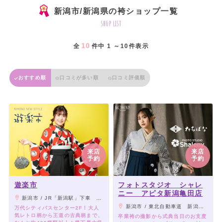
新潟市/新潟県の袴ショップ一覧
shop list
10
全
件中 1 ～10件表示
おすすめ順
口コミが多い順
口コミ評価順
来店
来店
予約
予約
遊楽市
フォトスタジオ シャレ
ニー アピタ新潟亀田店
新潟市 / JR「新潟駅」下車 万代口より徒歩約10分 万代バスシティセンター2F
新潟市 / 東北自動車道 新潟亀田ICから車で2分／亀田駅から車で7分
万代シティバスセンター2F！大人
気レトロ柄から王道の古典柄まで、
卒業袴の撮影から式典当日のお支度