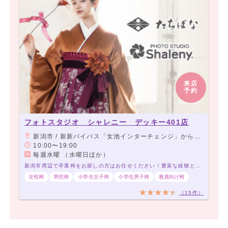
来店
予約
フォトスタジオ シャレニー デッキー401店
新潟市 / 新新バイパス「女池インターチェンジ」から車で3分。
10:00〜19:00
毎週水曜 （水曜日ほか）
新潟市周辺で卒業袴をお探しの方はお任せください！豊富な経験と品揃えでお待ちしております！
女性袴
男性袴
小学生女子袴
小学生男子袴
教員向け袴
（15件）