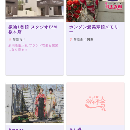
振袖1番館 スタジオB'M
ホンダン愛美寿館メモリ
桜木店
ー
新潟市 /
新潟市 / 国道
新潟県最大級 ブランド衣装も豊富
に取り揃え!!
Amour
あい藍