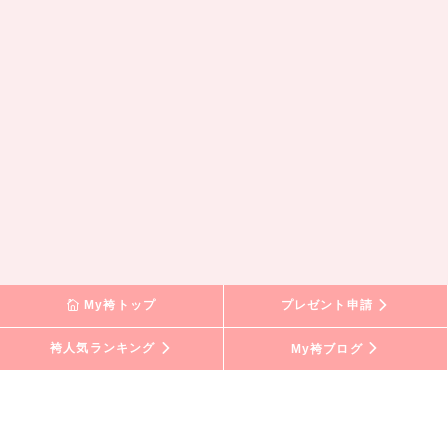
My袴トップ
プレゼント申請
袴人気ランキング
My袴ブログ