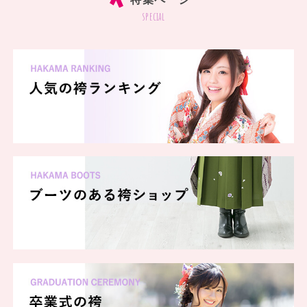
special
当店はデッキー401店の1Fにございます。手軽に卒業式の準備をし
たい方や、いろんな袴を着てみたい方、卒業式は袴じゃないけど写真
は残したい方は当店をご利用ください！
各色袴、小振袖各種どちらも揃えてお待ちしております。
ぜひお立ち寄りください。