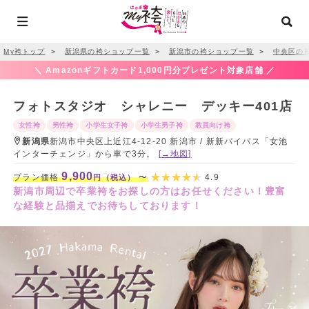
My袴トップ
＞
新潟県の袴ショップ一覧
＞
新潟市の袴ショップ一覧
＞
中央区の
＼ Amazonギフトカード1,000円分プレゼント対象店舗 ／
フォトスタジオ シャレニー デッキー401店
女性袴
男性袴
小学生女子袴
小学生男子袴
教員向け袴
新潟県
新潟市中央区上近江4-12-20 新潟市 / 新新バイパス「女池
インターチェンジ」から車で3分。
[→地図]
9,900
プラン価格
〜
4.9
円（税込）
新潟市周辺で卒業袴をお探しの方はお任せください！豊富
な経験と品揃えでお待ちしております！