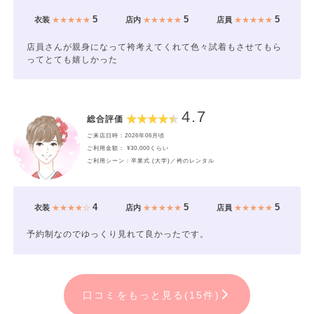
5
5
5
衣装
★★★★★
店内
★★★★★
店員
★★★★★
店員さんが親身になって袴考えてくれて色々試着もさせてもら
ってとても嬉しかった
4.7
総合評価
ご来店日時：2026年06月頃
ご利用金額： ¥30,000くらい
ご利用シーン：卒業式 (大学)／袴のレンタル
4
5
5
衣装
★★★★☆
店内
★★★★★
店員
★★★★★
予約制なのでゆっくり見れて良かったです。
口コミをもっと見る(15件)