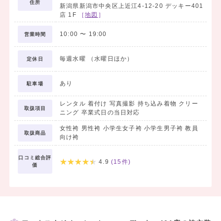
住所
新潟県新潟市中央区上近江4-12-20 デッキー401
店 1F
［
地図
］
10:00
〜
19:00
営業時間
毎週水曜 （水曜日ほか）
定休日
あり
駐車場
レンタル 着付け 写真撮影 持ち込み着物 クリー
取扱項目
ニング 卒業式日の当日対応
女性袴 男性袴 小学生女子袴 小学生男子袴 教員
取扱商品
向け袴
口コミ総合評
4.9
(
15
件)
価