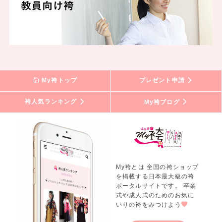
My袴トップ
プレゼント申請
袴人気ランキング
My袴ブログ
My袴とは 全国の袴ショップ
を掲載する日本最大級の袴
ポータルサイトです。 卒業
式や成人式のためのお気に
いりの袴をみつけよう