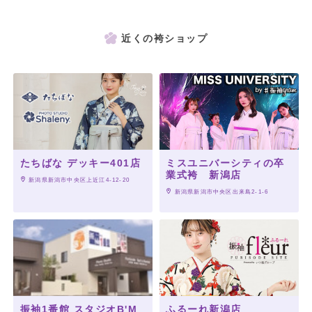
近くの袴ショップ
たちばな デッキー401店
ミスユニバーシティの卒
業式袴 新潟店
 新潟県新潟市中央区上近江4-12-20
 新潟県新潟市中央区出来島2-1-6
振袖1番館 スタジオB'M
ふるーれ新潟店