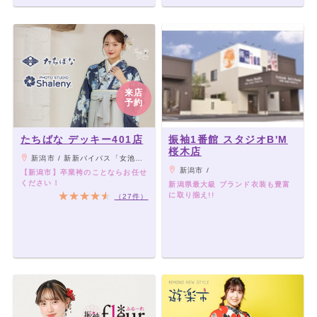
来店
予約
たちばな デッキー401店
振袖1番館 スタジオB'M
桜木店
新潟市 / 新新バイパス「女池インターチェンジ」から車で3分。
新潟市 /
【新潟市】卒業袴のことならお任せ
ください！
新潟県最大級 ブランド衣装も豊富
に取り揃え!!
（27件）