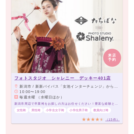
来店
予約
フォトスタジオ シャレニー デッキー401店
新潟市 / 新新バイパス「女池インターチェンジ」から車で3分。
10:00〜19:00
毎週水曜 （水曜日ほか）
新潟市周辺で卒業袴をお探しの方はお任せください！豊富な経験と品揃えでお待ちしております！
女性袴
男性袴
小学生女子袴
小学生男子袴
教員向け袴
（15件）