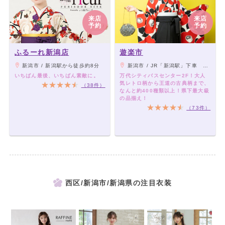
来店
来店
予約
予約
ふるーれ新潟店
遊楽市
新潟市 / 新潟駅から徒歩約8分
新潟市 / JR「新潟駅」下車 万代口より徒歩約10分 万代バスシティセンター2F
いちばん最後、いちばん素敵に。
万代シティバスセンター2F！大人
気レトロ柄から王道の古典柄まで、
（38件）
なんと約400種類以上！県下最大級
の品揃え！
（73件）
西区/新潟市/新潟県の注目衣装