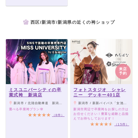
西区/新潟市/新潟県の近くの袴ショップ
来店
予約
ミスユニバーシティの卒
フォトスタジオ シャレ
業式袴 新潟店
ニー デッキー401店
新潟市 / 北陸自動車道 新潟中央ICより車で約10分 / 新潟バイパス女池ICより車で約5分
新潟市 / 新新バイパス「女池インターチェンジ」から車で3分。
選べる卒業袴プラン🌸
新潟市周辺で卒業袴をお探しの方は
お任せください！豊富な経験と品揃
（8件）
えでお待ちしております！
（15件）