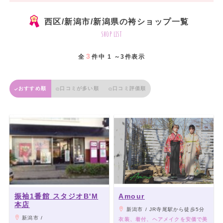
西区/新潟市/新潟県の袴ショップ一覧
shop list
3
全
件中 1 ～3件表示
おすすめ順
口コミが多い順
口コミ評価順
振袖1番館 スタジオB'M
Amour
本店
新潟市 / JR寺尾駅から徒歩5分
新潟市 /
衣装、着付、ヘアメイクを安価で美