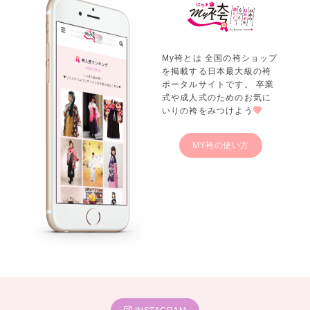
My袴とは 全国の袴ショップ
を掲載する日本最大級の袴
ポータルサイトです。 卒業
式や成人式のためのお気に
いりの袴をみつけよう
MY袴の使い方