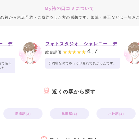
My袴の口コミについて
My袴から来店予約・ご成約をした方の感想です。加筆・修正などは一切お
ー デ
フォトスタジオ シャレニー デ
ッキー401店
4.7
総合評価
れて色々
予約制なのでゆっくり見れて良かったです。
った
近くの駅から探す
新潟駅(2)
亀田駅(1)
小針駅(1)