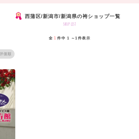
西蒲区/新潟市/新潟県の袴ショップ一覧
shop list
1
全
件中 1 ～1件表示
評価順