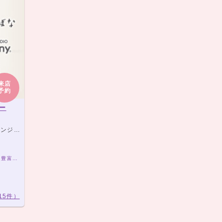
来店
予約
ー
で3分。
新潟市周辺で卒業袴をお探しの方はお任せください！豊富な経験と品揃えでお待ちしております！
15件）