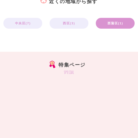
近くの地域から探す
中央区(7)
西区(3)
西蒲区(1)
特集ページ
special