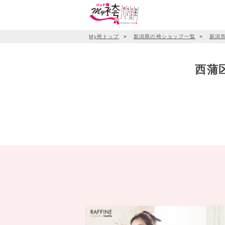
My袴トップ
＞
新潟県の袴ショップ一覧
＞
新潟
西蒲