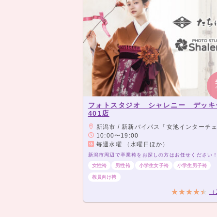
フォトスタジオ シャレニー デッキ
401店
新潟市 / 新新バイパス「女池インターチェンジ」から車
10:00〜19:00
毎週水曜 （水曜日ほか）
女性袴
男性袴
小学生女子袴
小学生男子袴
教員向け袴
（