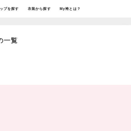
ップを探す
衣装から探す
My袴とは？
の一覧