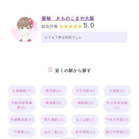
振袖 きものこまや大阪
5.0
総合評価
とても丁寧な対応でした
近くの駅から探す
心斎橋駅(7)
梅田駅(6)
天王寺駅(6)
大阪駅(5)
大阪阿部野橋
難波駅(3)
都島駅(2)
天王寺駅前駅
駅(4)
(2)
今福鶴見駅(2)
西大橋駅(1)
なんば駅(1)
千林大宮駅(1)
千林駅(1)
あびこ駅(1)
針中野駅(1)
駒川中野駅(1)