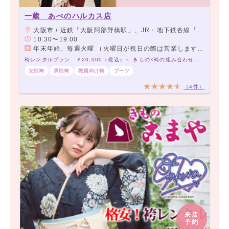
一蔵 あべのハルカス店
大阪市 / 近鉄「大阪阿部野橋駅」、JR・地下鉄各線「天王寺駅」、阪堺上町線「天王寺駅前駅」 よりすぐ
10:30〜19:00
年末年始、毎週火曜 （火曜日が祝日の際は営業します。）
袴レンタルプラン ￥20,000（税込）～ きもの×袴の組み合わせは21,000通り以上！アナタだけの袴コーデで最高の卒業式を！
女性袴
男性袴
教員向け袴
ブーツ
（4件）
来店
予約