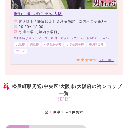
振袖 きものこまや大阪
東大阪市 / 難波駅より近鉄布施駅 南西出口徒歩3分 アーケード商店街角から2店目 当店前に駐車スペース有り
09:30〜18:00
毎週木曜 （第四水曜日）
早朝6時よりヘアメイク、着付！格安レンタルセット14500円～34500円！200種類以上～！
女性袴
男性袴
小学生女子袴
小学生男子袴
教員向け袴
ブーツ
（136件）
松屋町駅周辺/中央区/大阪市/大阪府の袴ショップ
一覧
shop list
1
全
件中 1 ～1件表示