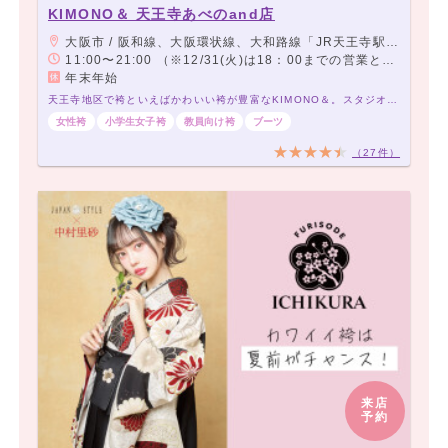
KIMONO＆ 天王寺あべのand店
大阪市 / 阪和線、大阪環状線、大和路線「JR天王寺駅」下車「ミオステーション1F中央口」より徒歩5分。 大阪メトロ御堂筋線「天王寺駅」下車「西改札」より徒歩5分。 大阪メトロ谷町線「阿部野駅」下車「北改札、1番出口」より徒歩3分。 阪堺電車「阿部野駅」下車徒歩3分。
11:00〜21:00 （※12/31(火)は18：00までの営業となります。この日の予約受付可能時間は16：30までとなります。）
年末年始
天王寺地区で袴といえばかわいい袴が豊富なKIMONO＆。スタジオ完備で前撮りもOK
女性袴
小学生女子袴
教員向け袴
ブーツ
（27件）
来店
予約