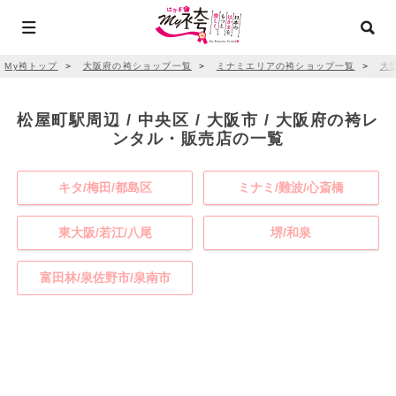
My袴トップ
＞
大阪府の袴ショップ一覧
＞
ミナミエリアの袴ショップ一覧
＞
大
松屋町駅周辺 / 中央区 / 大阪市 / 大阪府の袴レ
ンタル・販売店の一覧
キタ/梅田/都島区
ミナミ/難波/心斎橋
東大阪/若江/八尾
堺/和泉
富田林/泉佐野市/泉南市