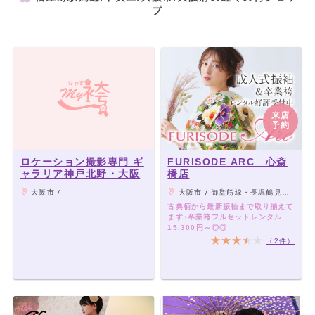
プ
来店
予約
ロケーション撮影専門 ギ
FURISODE ARC 心斎
ャラリア神戸北野・大阪
橋店
大阪市 /
大阪市 / 御堂筋線・長堀鶴見緑地線『心斎橋』駅 2番改札から出て、 地下街を長堀橋方面へ徒歩2分。北6・7番出口から地上へ。 THE PEAK SHINSAIBASHI 12階。
古典柄から最新振袖まで取り揃えて
ます♪卒業袴フルセットレンタル
15,300円～◎◎
（2件）