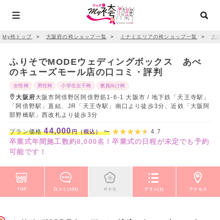
My袴トップ
＞
大阪府の袴ショップ一覧
＞
ミナミエリアの袴ショップ一覧
＞
大
ふりそでMODEウェディングボックス あべ
のキューズモール店の口コミ・評判
女性袴
男性袴
小学生女子袴
教員向け袴
大阪府
大阪市阿倍野区阿倍野筋1-6-1 大阪市 / 地下鉄「天王寺駅」
「阿倍野駅」直結、JR「天王寺駅」南口より徒歩3分、近鉄「大阪阿
部野橋駅」西改札より徒歩3分
44,000
プラン価格
〜
4.7
円（税込）
卒業式年間施工数約8,000名！卒業式の日程が未定でも予約
可能です！
TOP
口コミ(103)
袴衣装
プラン(1)
アクセス