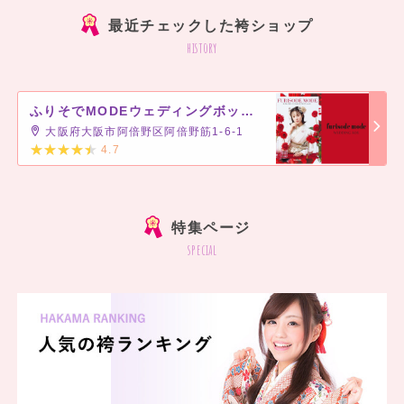
最近チェックした袴ショップ
history
ふりそでMODEウェディングボックス あべのキューズモール店
大阪府大阪市阿倍野区阿倍野筋1-6-1
4.7
]
特集ページ
special