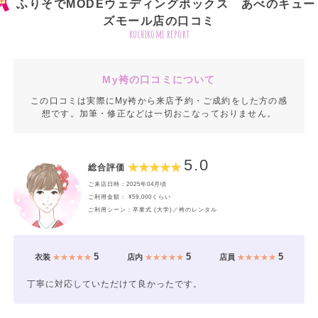
ふりそでMODEウェディングボックス あべのキュー
ズモール店の口コミ
kuchikomi report
My袴の口コミについて
この口コミは実際にMy袴から来店予約・ご成約をした方の感
想です。加筆・修正などは一切おこなっておりません。
5.0
総合評価
ご来店日時：2025年04月頃
ご利用金額： ¥59,000くらい
ご利用シーン：卒業式 (大学)／袴のレンタル
5
5
5
衣装
★★★★★
店内
★★★★★
店員
★★★★★
丁寧に対応していただけて良かったです。