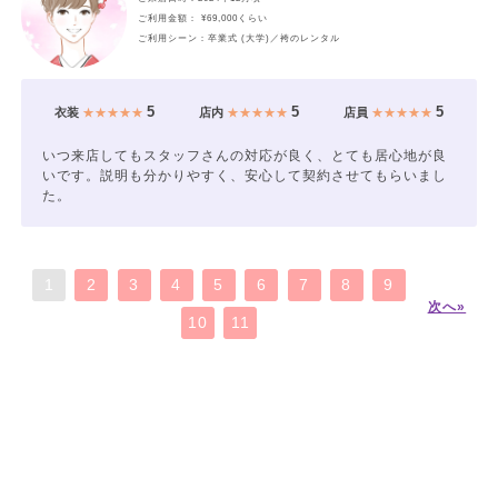
ご利用金額： ¥69,000くらい
ご利用シーン：卒業式 (大学)／袴のレンタル
5
5
5
衣装
★★★★★
店内
★★★★★
店員
★★★★★
いつ来店してもスタッフさんの対応が良く、とても居心地が良
いです。説明も分かりやすく、安心して契約させてもらいまし
た。
1
2
3
4
5
6
7
8
9
次へ»
10
11