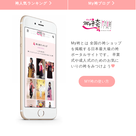
袴人気ランキング
My袴ブログ
My袴とは 全国の袴ショップ
を掲載する日本最大級の袴
ポータルサイトです。 卒業
式や成人式のためのお気に
いりの袴をみつけよう
MY袴の使い方