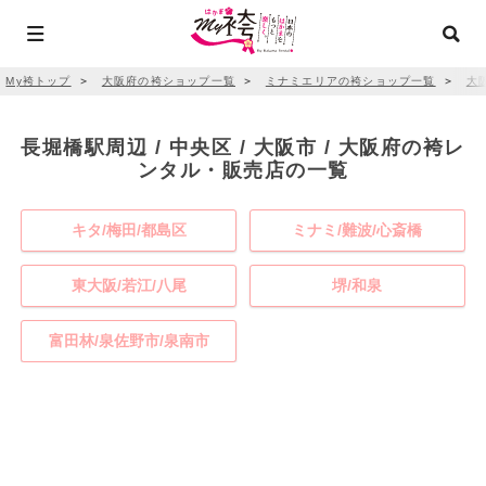
My袴トップ
＞
大阪府の袴ショップ一覧
＞
ミナミエリアの袴ショップ一覧
＞
大
長堀橋駅周辺 / 中央区 / 大阪市 / 大阪府の袴レ
ンタル・販売店の一覧
キタ/梅田/都島区
ミナミ/難波/心斎橋
東大阪/若江/八尾
堺/和泉
富田林/泉佐野市/泉南市