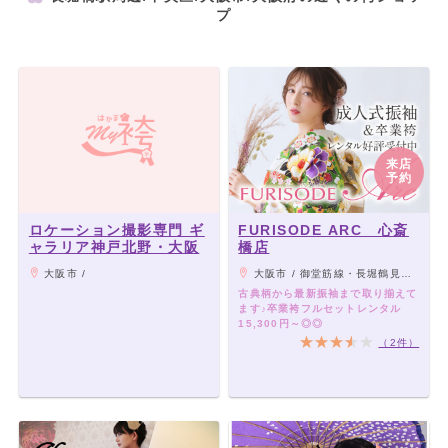
プ
来店
予約
ロケーション撮影専門 ギ
FURISODE ARC 心斎
ャラリア神戸北野・大阪
橋店
大阪市 /
大阪市 / 御堂筋線・長堀鶴見緑地線『心斎橋』駅 2番改札から出て、 地下街を長堀橋方面へ徒歩2分。北6・7番出口から地上へ。 THE PEAK SHINSAIBASHI 12階。
古典柄から最新振袖まで取り揃えて
ます♪卒業袴フルセットレンタル
15,300円～◎◎
（2件）