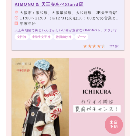
KIMONO＆ 天王寺あべのand店
大阪市 / 阪和線、大阪環状線、大和路線「JR天王寺駅」下車「ミオステーション1F中央口」より徒歩5分。 大阪メトロ御堂筋線「天王寺駅」下車「西改札」より徒歩5分。 大阪メトロ谷町線「阿部野駅」下車「北改札、1番出口」より徒歩3分。 阪堺電車「阿部野駅」下車徒歩3分。
11:00〜21:00 （※12/31(火)は18：00までの営業となります。この日の予約受付可能時間は16：30までとなります。）
年末年始
天王寺地区で袴といえばかわいい袴が豊富なKIMONO＆。スタジオ完備で前撮りもOK
女性袴
小学生女子袴
教員向け袴
ブーツ
（27件）
来店
予約