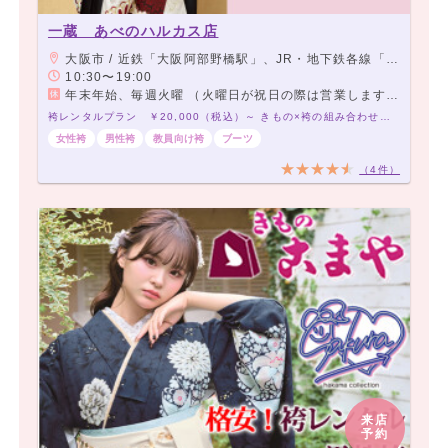
一蔵 あべのハルカス店
大阪市 / 近鉄「大阪阿部野橋駅」、JR・地下鉄各線「天王寺駅」、阪堺上町線「天王寺駅前駅」 よりすぐ
10:30〜19:00
年末年始、毎週火曜 （火曜日が祝日の際は営業します。）
袴レンタルプラン ￥20,000（税込）～ きもの×袴の組み合わせは21,000通り以上！アナタだけの袴コーデで最高の卒業式を！
女性袴
男性袴
教員向け袴
ブーツ
（4件）
来店
予約