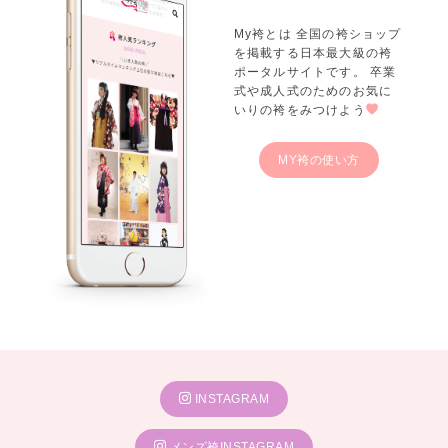
My袴とは 全国の袴ショップ
を掲載する日本最大級の袴
ポータルサイトです。 卒業
式や成人式のためのお気に
いりの袴をみつけよう
MY袴の使い方
INSTAGRAM
メンズ袴INSTAGRAM