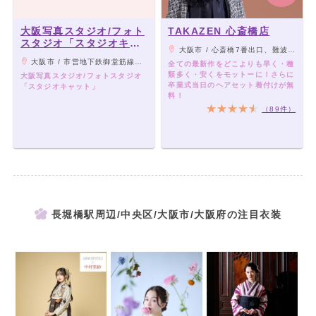
大阪写真スタジオ/フォト
TAKAZEN 心斎橋店
スタジオ「スタジオキャ
大阪市 / 心斎橋7番出口、難波駅25番出口から徒歩3分
ット」
大阪市 / 市営地下鉄御堂筋線心斎橋駅2分
全ての最新作をどこよりも早く・種
類多く・安くをモットーに！さらに
大阪写真スタジオ/フォトスタジオ
卒業式当日のヘアセット着付けが無
「スタジオキャット」
料！
（89件）
長堀橋駅周辺/中央区/大阪市/大阪府の注目衣装