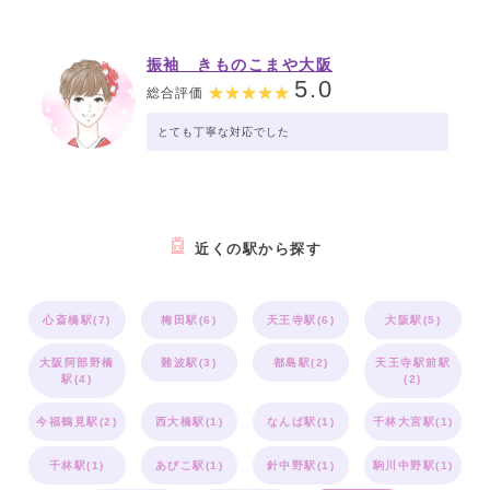
振袖 きものこまや大阪
5.0
総合評価
とても丁寧な対応でした
近くの駅から探す
心斎橋駅(7)
梅田駅(6)
天王寺駅(6)
大阪駅(5)
大阪阿部野橋
難波駅(3)
都島駅(2)
天王寺駅前駅
駅(4)
(2)
今福鶴見駅(2)
西大橋駅(1)
なんば駅(1)
千林大宮駅(1)
千林駅(1)
あびこ駅(1)
針中野駅(1)
駒川中野駅(1)