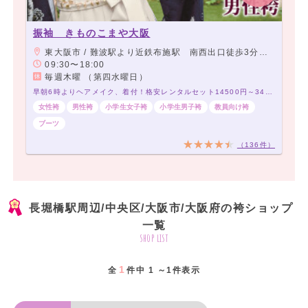
振袖 きものこまや大阪
東大阪市 / 難波駅より近鉄布施駅 南西出口徒歩3分 アーケード商店街角から2店目 当店前に駐車スペース有り
09:30〜18:00
毎週木曜 （第四水曜日）
早朝6時よりヘアメイク、着付！格安レンタルセット14500円～34500円！200種類以上～！
女性袴
男性袴
小学生女子袴
小学生男子袴
教員向け袴
ブーツ
（136件）
長堀橋駅周辺/中央区/大阪市/大阪府の袴ショップ
一覧
shop list
1
全
件中 1 ～1件表示