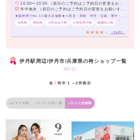
10:00〜20:00 （前日のご予約はご予約日の変更をお願いする場合や、お待たせするお時間が発生する場合がございます）
年中無休 （前日のご予約はご予約日の変更をお願いする場合や、お待たせするお時間が発生する場合がございます）
★阪神間でNo.1の最大店舗数★≪西宮・尼崎・伊丹・宝塚・豊中・寝屋川≫ あなたにピッタリな袴に出会える、袴レンタル専門店です♪
女性袴
男性袴
小学生女子袴
小学生男子袴
教員向け袴
（58件）
伊丹駅周辺/伊丹市/兵庫県の袴ショップ一覧
shop list
2
全
件中 1 ～2件表示
おすすめ順
口コミが多い順
口コミ評価順