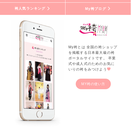
袴人気ランキング
My袴ブログ
My袴とは 全国の袴ショップ
を掲載する日本最大級の袴
ポータルサイトです。 卒業
式や成人式のためのお気に
いりの袴をみつけよう
MY袴の使い方