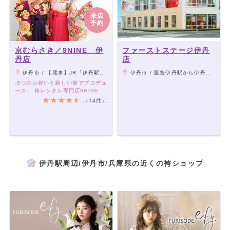
来店
予約
京むらさき／9NINE 伊
ファーストステージ伊丹
丹店
店
伊丹市 / 【電車】JR「伊丹駅」から徒歩約1分
伊丹市 / 阪急伊丹駅から伊丹市バス「千僧口」停留所下車、西へ徒歩5分。 専用駐車場あり。
-9つのお祝いを新しい形でプロデュ
ース- 袴レンタル専門店9NINE
（14件）
伊丹駅周辺/伊丹市/兵庫県の近くの袴ショップ