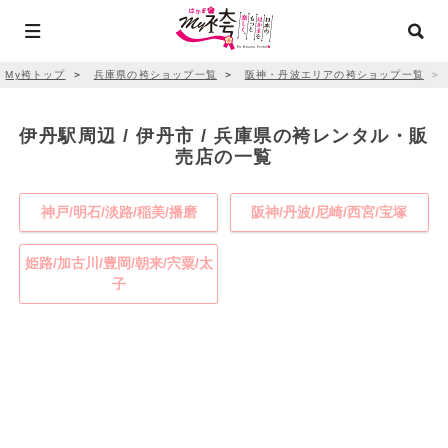
My袴トップ
＞
兵庫県の袴ショップ一覧
＞
阪神・丹波エリアの袴ショップ一覧
＞
伊丹駅周辺 / 伊丹市 / 兵庫県の袴レンタル・販
売店の一覧
神戸/明石/淡路/稲美/播磨
阪神/丹波/尼崎/西宮/宝塚
姫路/加古川/豊岡/朝来/宍粟/太
子