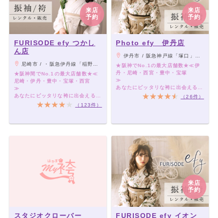
来店
来店
予約
予約
FURISODE efy つかし
Photo efy 伊丹店
ん店
伊丹市 / 阪急神戸線「塚口」駅北口より 伊丹市バス「山田」行き〈野間口〉下車-徒歩5分
尼崎市 / ・阪急伊丹線「稲野」(阪急神戸線「塚口」駅で乗りかえ)より約300m・JR宝塚線「猪名寺」駅より約400m
★阪神でNo.1の最大店舗数★≪伊
丹・尼崎・西宮・豊中・宝塚
★阪神間でNo.1の最大店舗数★≪
尼崎・伊丹・豊中・宝塚・西宮
あなたにピッタリな袴に出会える、
≫
袴レンタル専門店です♪
あなたにピッタリな袴に出会える、
（26件）
袴レンタル専門店です♪
（123件）
来店
予約
スタジオクローバー
FURISODE efy イオン