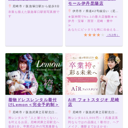
モール伊丹昆陽店
尼崎市 / 阪急塚口駅から徒歩3分
伊丹市 / 県道42号線沿い（尼宝線）イオン伊丹昆陽店内
衣装も揃えた阪急塚口駅前写真館で
す
★阪神間でNo.1の最大店舗数★≪
伊丹・宝塚・西宮・尼崎・豊中
あなたにピッタリな袴に出会える、
袴レンタル専門店です♪
（52件）
着物ドレスレンタル着付
AiR フォトスタジオ 尼崎
けLemon＜完全予約制＞
店
尼崎市 / 阪急武庫之荘駅北口から徒歩1分
尼崎市 / 阪急武庫之荘駅北口より徒歩約5分
袴レンタルで「人と被りたくない」
袴レンタル11,000円～！呉服店系
を叶えるお店。尼崎武庫之荘駅北へ
列ならではの品揃え！着付け、ヘア
徒歩1分。卒業式以外の写真撮影も
メイク、撮影までおまかせ♪