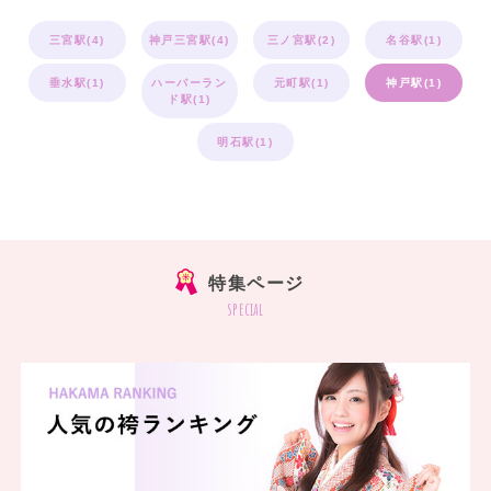
三宮駅(4)
神戸三宮駅(4)
三ノ宮駅(2)
名谷駅(1)
垂水駅(1)
ハーバーラン
元町駅(1)
神戸駅(1)
ド駅(1)
明石駅(1)
特集ページ
special