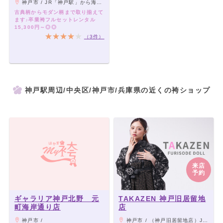
神戸市 / JR「神戸駅」から海側徒歩5分 /地下鉄ハーバーランド駅から海側徒歩4分 /高速神戸駅から海側徒歩10分
古典柄からモダン柄まで取り揃えて
ます♪卒業袴フルセットレンタル
15,300円～◎◎
（3件）
神戸駅周辺/中央区/神戸市/兵庫県の近くの袴ショップ
来店
予約
ギャラリア神戸北野 元
TAKAZEN 神戸旧居留地
町海岸通り店
店
神戸市 /
神戸市 / （神戸旧居留地店）JR三ノ宮、JR元町駅より徒歩8分／阪急神戸三宮駅より徒歩5分。三宮センター街ZARAより南に一直線。