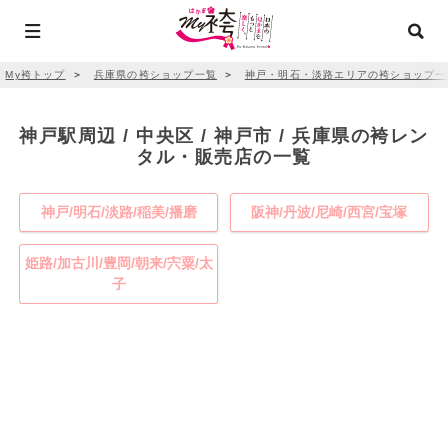
My袴トップ
＞
兵庫県の袴ショップ一覧
＞
神戸・明石・淡路エリアの袴ショップ一
神戸駅周辺 / 中央区 / 神戸市 / 兵庫県の袴レン
タル・販売店の一覧
神戸/明石/淡路/稲美/播磨
阪神/丹波/尼崎/西宮/宝塚
姫路/加古川/豊岡/朝来/宍粟/太
子