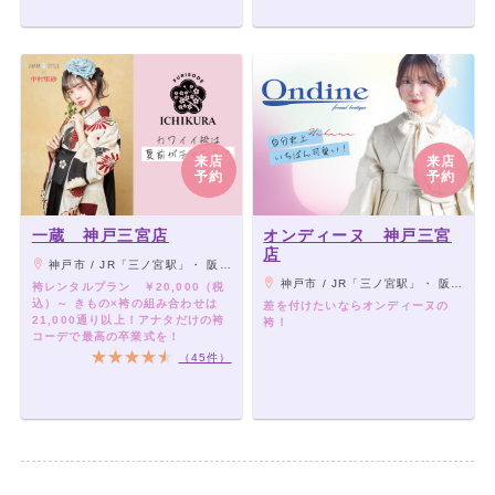
来店
来店
予約
予約
一蔵 神戸三宮店
オンディーヌ 神戸三宮
店
神戸市 / JR「三ノ宮駅」・ 阪急電鉄「神戸三宮駅」・ 阪神電鉄「神戸三宮駅」 ・ 神戸市営地下鉄西神山手線「三宮駅」より徒歩にて5分 / 神戸市営地下鉄海岸線「三宮·花時計前駅」より徒歩1分/ポートライナー「三宮駅」より徒歩5分
神戸市 / JR「三ノ宮駅」・ 阪急電鉄「神戸三宮駅」・ 阪神電鉄「神戸三宮駅」 ・ 神戸市営地下鉄西神山手線「三宮駅」より徒歩にて5分 / 神戸市営地下鉄海岸線「三宮·花時計前駅」より徒歩1分/ポートライナー「三宮駅」より徒歩5分
袴レンタルプラン ￥20,000（税
込）～ きもの×袴の組み合わせは
差を付けたいならオンディーヌの
21,000通り以上！アナタだけの袴
袴！
コーデで最高の卒業式を！
（45件）