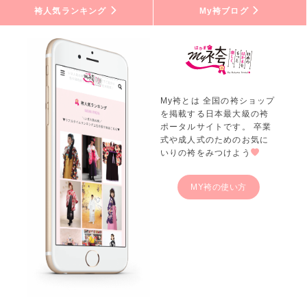
袴人気ランキング
My袴ブログ
My袴とは 全国の袴ショップ
を掲載する日本最大級の袴
ポータルサイトです。 卒業
式や成人式のためのお気に
いりの袴をみつけよう
MY袴の使い方