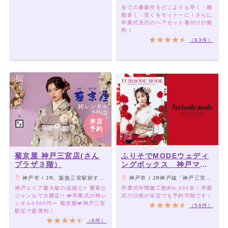
全ての最新作をどこよりも早く・種
類多く・安くをモットーに！さらに
卒業式当日のヘアセット着付けが無
料！
（83件）
来店
予約
菊京屋 神戸三宮店(さん
ふりそでMODEウェディ
プラザ３階）
ングボックス 神戸マル
イ店
神戸市 / JR、阪急三宮駅前すぐ さんプラザ3階
神戸市 / JR神戸線「神戸三宮駅」より徒歩4分、地下鉄海岸線「三宮・花時計前駅」より徒歩3分
神戸エリア最大級の品揃え!! 豊富な
卒業式年間施工数約8,000名！卒業
ジャンルで大満足!! ❤️卒業式の袴レ
式の日程が未定でも予約可能です！
ンタル3500円〜 菊京屋❤️神戸三宮
（56件）
駅近で超便利！
（6件）