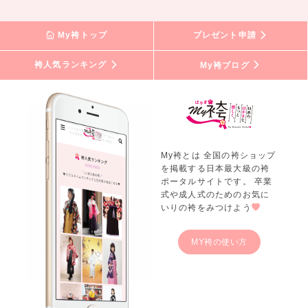
My袴トップ
プレゼント申請
袴人気ランキング
My袴ブログ
My袴とは 全国の袴ショップ
を掲載する日本最大級の袴
ポータルサイトです。 卒業
式や成人式のためのお気に
いりの袴をみつけよう
MY袴の使い方