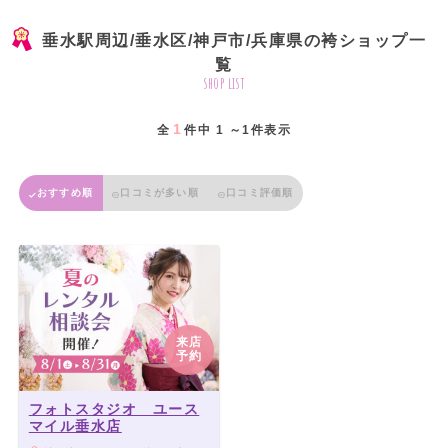
垂水駅周辺/垂水区/神戸市/兵庫県の袴ショップ一
覧
shop list
1
全
件中 1 ～1件表示
おすすめ順
口コミが多い順
口コミ評価順
来店
予約
フォトスタジオ ユース
マイル垂水店