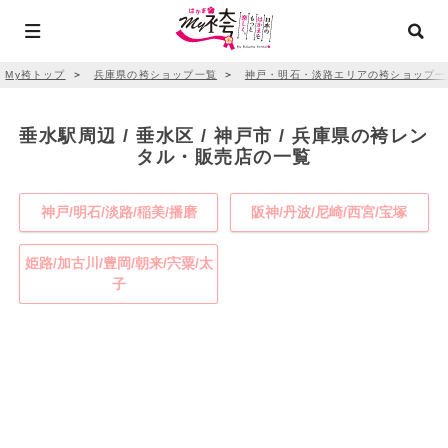
My袴トップ
＞
兵庫県の袴ショップ一覧
＞
神戸・明石・淡路エリアの袴ショップ一
垂水駅周辺 / 垂水区 / 神戸市 / 兵庫県の袴レン
タル・販売店の一覧
神戸/明石/淡路/稲美/播磨
阪神/丹波/尼崎/西宮/宝塚
姫路/加古川/豊岡/朝来/宍粟/太
子