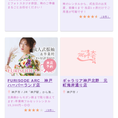
とフォトスタジオ併設、袴のご準備
袴のレンタルから、式当日のお支
まるごとお任せください！
度、前撮りまで 当店1ヶ所だけでご
用意が可能です！
（8件）
来店
予約
FURISODE ARC 神戸
ギャラリア神戸北野 元
ハーバーランド店
町海岸通り店
神戸市 / JR「神戸駅」から海側徒歩5分 /地下鉄ハーバーランド駅から海側徒歩4分 /高速神戸駅から海側徒歩10分
神戸市 /
古典柄からモダン柄まで取り揃えて
ます♪卒業袴フルセットレンタル
15,300円～◎◎
（3件）