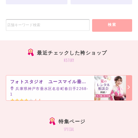
検索
最近チェックした袴ショップ
history
フォトスタジオ ユースマイル垂水店
兵庫県神戸市垂水区名谷町春日手2268-
1
4.4
]
特集ページ
special