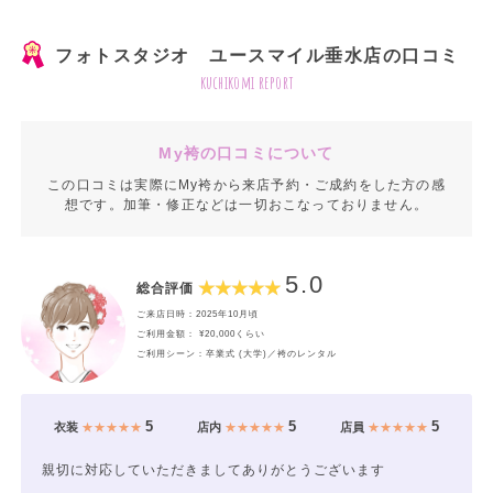
フォトスタジオ ユースマイル垂水店の口コミ
kuchikomi report
My袴の口コミについて
この口コミは実際にMy袴から来店予約・ご成約をした方の感
想です。加筆・修正などは一切おこなっておりません。
5.0
総合評価
ご来店日時：2025年10月頃
ご利用金額： ¥20,000くらい
ご利用シーン：卒業式 (大学)／袴のレンタル
5
5
5
衣装
★★★★★
店内
★★★★★
店員
★★★★★
親切に対応していただきましてありがとうございます