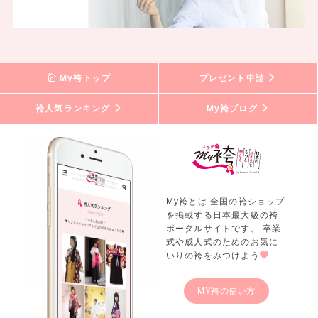
My袴トップ
プレゼント申請
袴人気ランキング
My袴ブログ
My袴とは 全国の袴ショップ
を掲載する日本最大級の袴
ポータルサイトです。 卒業
式や成人式のためのお気に
いりの袴をみつけよう
MY袴の使い方