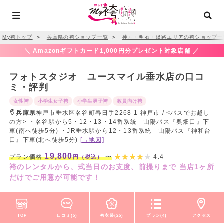
My袴トップ
＞
兵庫県の袴ショップ一覧
＞
神戸・明石・淡路エリアの袴ショップ一
＼ Amazonギフトカード1,000円分プレゼント対象店舗 ／
フォトスタジオ ユースマイル垂水店の口コ
ミ・評判
女性袴
小学生女子袴
小学生男子袴
教員向け袴
兵庫県
神戸市垂水区名谷町春日手2268-1 神戸市 / <バスでお越し
の方> ・名谷駅から5・12・13・14番系統 山陽バス『奥畑口』下
車(南へ徒歩5分) ・JR垂水駅から12・13番系統 山陽バス『神和台
口』下車(北へ徒歩5分)
[→地図]
19,800
プラン価格
〜
4.4
円（税込）
袴のレンタルから、式当日のお支度、前撮りまで 当店1ヶ所
だけでご用意が可能です！
TOP
口コミ(5)
袴衣装(25)
プラン(4)
アクセス