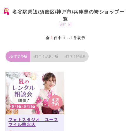
名谷駅周辺/須磨区/神戸市/兵庫県の袴ショップ一
覧
shop list
1
全
件中 1 ～1件表示
おすすめ順
口コミが多い順
口コミ評価順
来店
予約
フォトスタジオ ユース
マイル垂水店