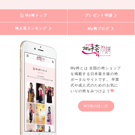
My袴トップ
プレゼント申請
袴人気ランキング
My袴ブログ
My袴とは 全国の袴ショップ
を掲載する日本最大級の袴
ポータルサイトです。 卒業
式や成人式のためのお気に
いりの袴をみつけよう
MY袴の使い方