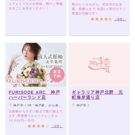
とフォトスタジオ併設、袴のご準備
袴のレンタルから、式当日のお支
まるごとお任せください！
度、前撮りまで 当店1ヶ所だけでご
用意が可能です！
（8件）
来店
予約
FURISODE ARC 神戸
ギャラリア神戸北野 元
ハーバーランド店
町海岸通り店
神戸市 / JR「神戸駅」から海側徒歩5分 /地下鉄ハーバーランド駅から海側徒歩4分 /高速神戸駅から海側徒歩10分
神戸市 /
古典柄からモダン柄まで取り揃えて
ます♪卒業袴フルセットレンタル
15,300円～◎◎
（3件）