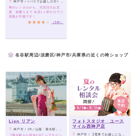
神戸市 / <バスでお越しの方> ・名谷駅から5・12・13・14番系統 山陽バス『奥畑口』下車(南へ徒歩5分) ・JR垂水駅から12・13番系統 山陽バス『神和台口』下車(北へ徒歩5分)
袴のレンタルから、式当日のお支
度、前撮りまで 当店1ヶ所だけでご
用意が可能です！
（5件）
名谷駅周辺/須磨区/神戸市/兵庫県の近くの袴ショップ
来店
予約
Lien リアン
フォトスタジオ ユース
マイル西神戸店
神戸市 / JR／山陽「垂水駅」から徒歩5分
神戸市 / 【電車でお越しになる場合】 ■JR明石駅下車（南側） 駅前より神姫バス［西区役所経由］ →約20分[西区役所前]下車 【お車でお越しになる場合】 ■第2神明道路 『玉津IC』 乗り口すぐのところ
【垂水駅から徒歩5分】ヘアサロン