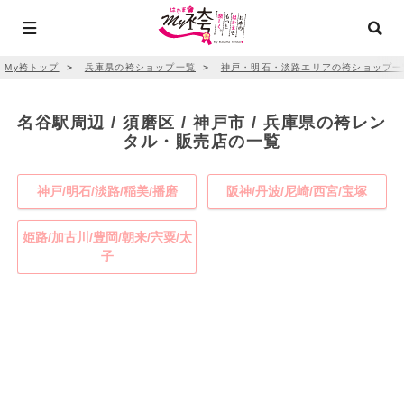
My袴トップ
＞
兵庫県の袴ショップ一覧
＞
神戸・明石・淡路エリアの袴ショップ一
名谷駅周辺 / 須磨区 / 神戸市 / 兵庫県の袴レン
タル・販売店の一覧
神戸/明石/淡路/稲美/播磨
阪神/丹波/尼崎/西宮/宝塚
姫路/加古川/豊岡/朝来/宍粟/太
子