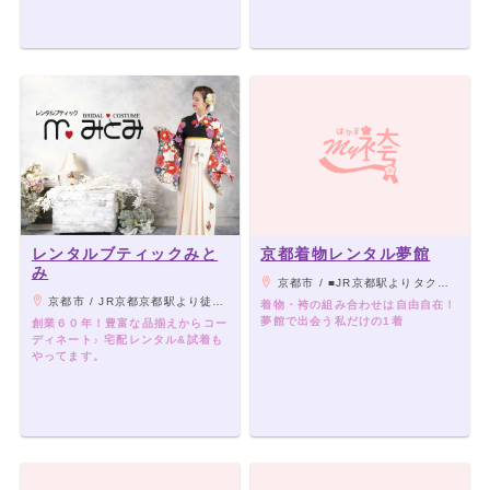
レンタルブティックみと
京都着物レンタル夢館
み
京都市 / ■JR京都駅よりタクシーで5分■地下鉄烏丸線「五条駅」下車1番出口、東へ徒歩5分■京阪電車「清水五条駅」3番出口、西へ徒歩8分
京都市 / JR京都京都駅より徒歩7分 / 地下鉄烏丸線・五条駅より徒歩4分
着物・袴の組み合わせは自由自在！
夢館で出会う私だけの1着
創業６０年！豊富な品揃えからコー
ディネート♪ 宅配レンタル&試着も
やってます。