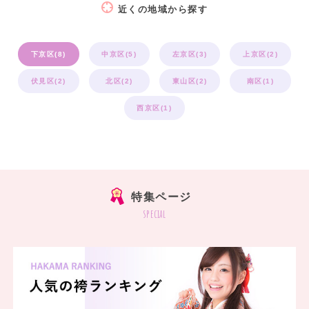
近くの地域から探す
下京区(8)
中京区(5)
左京区(3)
上京区(2)
伏見区(2)
北区(2)
東山区(2)
南区(1)
西京区(1)
特集ページ
special