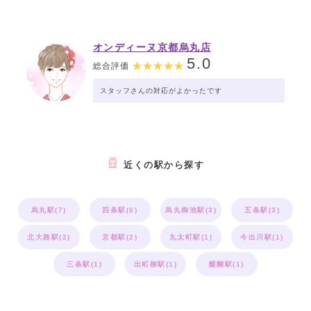
オンディーヌ京都烏丸店
5.0
総合評価
スタッフさんの対応がよかったです
近くの駅から探す
烏丸駅(7)
四条駅(6)
烏丸御池駅(3)
五条駅(3)
北大路駅(2)
京都駅(2)
丸太町駅(1)
今出川駅(1)
三条駅(1)
出町柳駅(1)
醍醐駅(1)