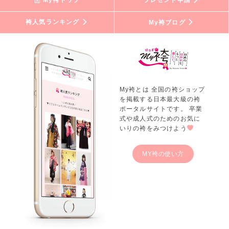
My袴トップ
プレゼント申請
袴人気ランキング
My袴ブログ
My袴とは 全国の袴ショップ
を掲載する日本最大級の袴
ポータルサイトです。 卒業
式や成人式のためのお気に
いりの袴をみつけよう
MY袴の使い方