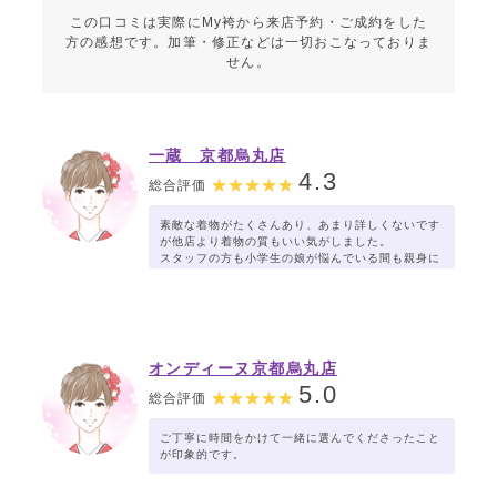
この口コミは実際にMy袴から来店予約・ご成約をした
方の感想です。加筆・修正などは一切おこなっておりま
せん。
一蔵 京都烏丸店
4.3
総合評価
素敵な着物がたくさんあり、あまり詳しくないです
が他店より着物の質もいい気がしました。
スタッフの方も小学生の娘が悩んでいる間も親身に
話を聞いてくださっていい着物に出会うことが出来
ました。ありがとうございます。
早めに着物が届くのでレンタルしている間に13参り
に行かれる方もいると教えていただいたのでぜひ行
こうと思います。
まだ半年以上先ですが、卒業式が楽しみです^_^
オンディーヌ京都烏丸店
5.0
総合評価
ご丁寧に時間をかけて一緒に選んでくださったこと
が印象的です。