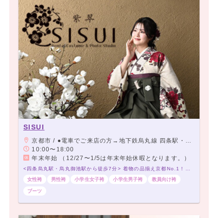
SISUI
京都市 / ●電車でご来店の方→地下鉄烏丸線 四条駅・阪急京都線 烏丸駅下車 24番出口より室町通沿いを北へ徒歩7分 地下鉄烏丸線・東西線 烏丸御池駅 下車 6番出口より室町通沿い南へ徒歩5分 ●お車でご来店の方→室町御池交差点を南へ約400m
10:00〜18:00
年末年始 （12/27〜1/5は年末年始休暇となります。）
<四条烏丸駅・烏丸御池駅から徒歩7分> 着物の品揃え京都No.1！必ずお気に入りが見つかる♡
女性袴
男性袴
小学生女子袴
小学生男子袴
教員向け袴
ブーツ