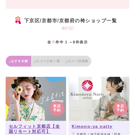
下京区/京都市/京都府の袴ショップ一覧
shop list
8
全
件中 1 ～8件表示
おすすめ順
口コミが多い順
口コミ評価順
来店
来店
予約
予約
セルフィット京都店【全
Kimono-ya natty
国リモート対応可】
京都市 / 地下鉄烏丸線「四条駅」より徒歩5分