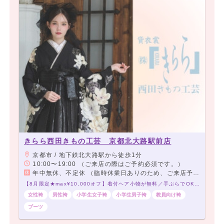
きらら西田きもの工芸 京都北大路駅前店
京都市 / 地下鉄北大路駅から徒歩1分
10:00〜19:00 （ご来店の際はご予約必須です。）
年中無休、不定休 （臨時休業日ありのため、ご来店予約をお願いいたします）
【8月限定★max¥10,000オフ】着付ヘア小物が無料／手ぶらでOK／5,000点の品揃え／当日アクセス◎大学すぐの着付会場
女性袴
男性袴
小学生女子袴
小学生男子袴
教員向け袴
ブーツ