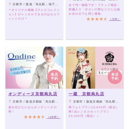
京都市 / 阪急「烏丸駅」地下鉄「四条駅」13番出口より徒歩1分
全て均一価格です！ブランド商品・
刺繍入り・ボカシの袴などどんな組
＊オリジナル着物【チヒロコレクシ
み合わせでも同じ価格。
ョン】がレンタルできるのはセルフ
ィットだけ＊
（5件）
来店
来店
予約
予約
オンディーヌ京都烏丸店
一蔵 京都烏丸店
京都市 / 阪急京都線「烏丸駅」、地下鉄烏丸線「四条」駅22番出口より徒歩2分
京都市 / 阪急京都線「烏丸駅」、地下鉄烏丸線「四条」駅22番出口より徒歩2分
差を付けたいならオンディーヌの
袴フォトプラン19,800円（税込）
袴！
袴7点レンタルセットプラン
20,000円（税込）～
（48件）