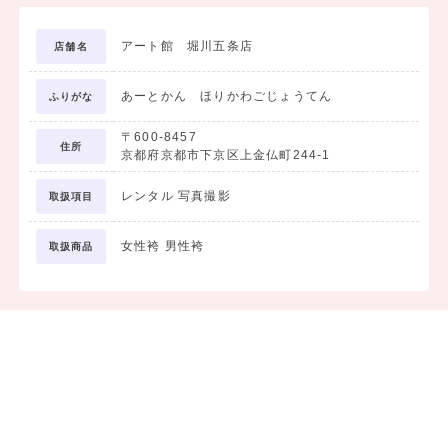
アート館 堀川五条店
店舗名
あーとかん ほりかわごじょうてん
ふりがな
〒600-8457
住所
京都府京都市下京区上金仏町244-1
レンタル 写真撮影
取扱項目
女性袴 男性袴
取扱商品