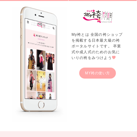
My袴とは 全国の袴ショップ
を掲載する日本最大級の袴
ポータルサイトです。 卒業
式や成人式のためのお気に
いりの袴をみつけよう
MY袴の使い方