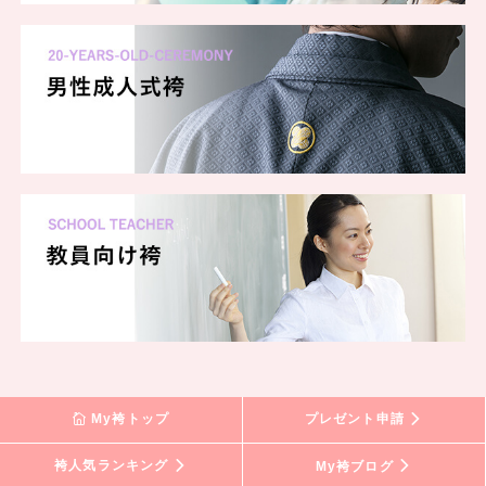
My袴トップ
プレゼント申請
袴人気ランキング
My袴ブログ