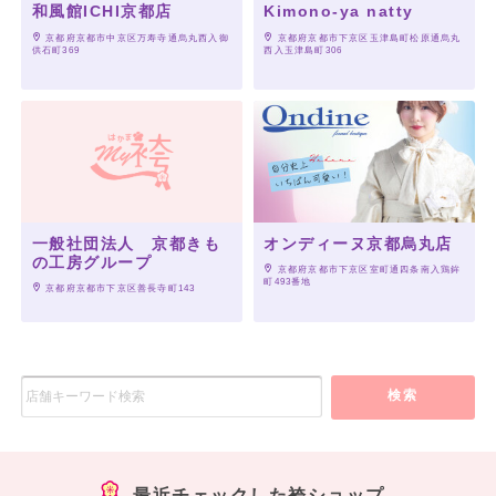
和風館ICHI京都店
Kimono-ya natty
 京都府京都市中京区万寿寺通烏丸西入御
 京都府京都市下京区玉津島町松原通烏丸
供石町369
西入玉津島町306
一般社団法人 京都きも
オンディーヌ京都烏丸店
の工房グループ
 京都府京都市下京区室町通四条南入鶏鉾
町493番地
 京都府京都市下京区善長寺町143
検索
最近チェックした袴ショップ