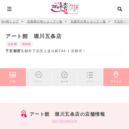
My袴トップ
＞
京都府の袴ショップ一覧
＞
京都市の袴ショップ一覧
＞
下京区の
アート館 堀川五条店
女性袴
男性袴
京都府
京都市下京区上金仏町244-1 京都市 /
TOP
口コミ
袴衣装
プラン
アクセス
アート館 堀川五条店の店舗情報
shop information