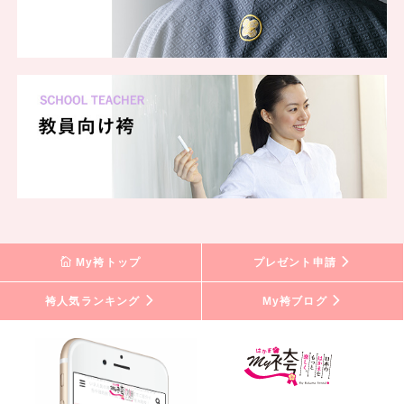
My袴トップ
プレゼント申請
袴人気ランキング
My袴ブログ