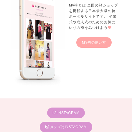
My袴とは 全国の袴ショップ
を掲載する日本最大級の袴
ポータルサイトです。 卒業
式や成人式のためのお気に
いりの袴をみつけよう
MY袴の使い方
INSTAGRAM
メンズ袴INSTAGRAM