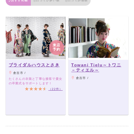
おすすめ順
口コミが多い順
口コミ評価順
来店
予約
ブライダルハウスとさき
Towani Tielu～トワニ
－ティエル～
倉吉市 /
倉吉市 /
たくさんの衣装と丁寧な接客で貴女
の卒業式をサポートします！
（22件）