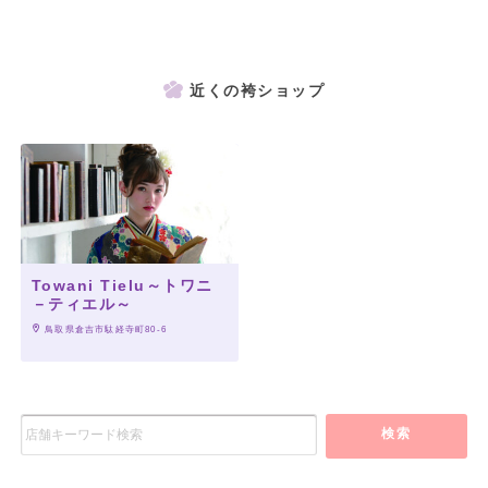
近くの袴ショップ
Towani Tielu～トワニ
－ティエル～
 鳥取県倉吉市駄経寺町80-6
検索