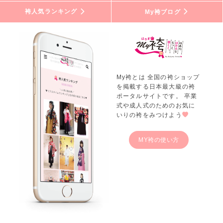
袴人気ランキング
My袴ブログ
My袴とは 全国の袴ショップ
を掲載する日本最大級の袴
ポータルサイトです。 卒業
式や成人式のためのお気に
いりの袴をみつけよう
MY袴の使い方