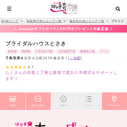
My袴トップ
＞
鳥取県の袴ショップ一覧
＞
倉吉市の袴ショップ一覧
＞
ブライダル
＼ Amazonギフトカード1,000円分プレゼント対象店舗 ／
ブライダルハウスとさき
女性袴
男性袴
小学生女子袴
小学生男子袴
教員向け袴
ブーツ
鳥取県
倉吉市大正町1079 倉吉市 /
[→地図]
4.7
たくさんの衣装と丁寧な接客で貴女の卒業式をサポートし
ます！
TOP
口コミ(22)
袴衣装
プラン
アクセス