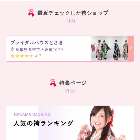
最近チェックした袴ショップ
history
ブライダルハウスとさき
鳥取県倉吉市大正町1079
4.7
]
特集ページ
special