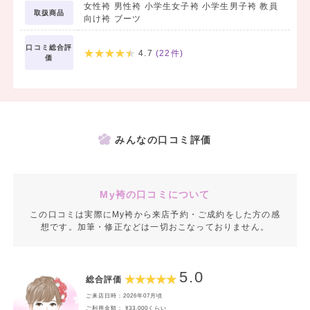
女性袴 男性袴 小学生女子袴 小学生男子袴 教員
取扱商品
向け袴 ブーツ
口コミ総合評
4.7
(
22
件)
価
みんなの口コミ評価
My袴の口コミについて
この口コミは実際にMy袴から来店予約・ご成約をした方の感
想です。加筆・修正などは一切おこなっておりません。
5.0
総合評価
ご来店日時：2026年07月頃
ご利用金額： ¥33,000くらい