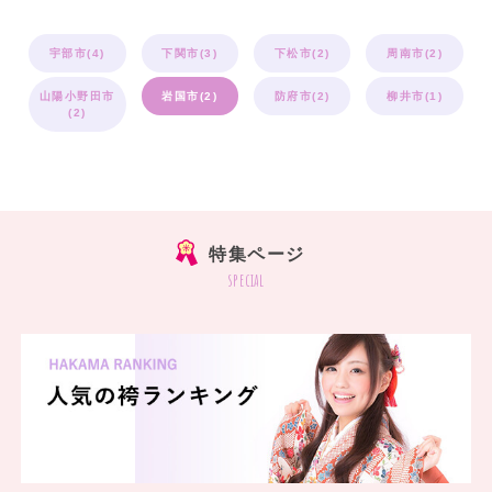
宇部市(4)
下関市(3)
下松市(2)
周南市(2)
山陽小野田市
岩国市(2)
防府市(2)
柳井市(1)
(2)
特集ページ
special