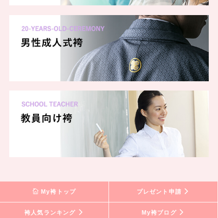
My袴トップ
プレゼント申請
袴人気ランキング
My袴ブログ