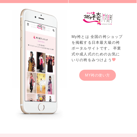
My袴とは 全国の袴ショップ
を掲載する日本最大級の袴
ポータルサイトです。 卒業
式や成人式のためのお気に
いりの袴をみつけよう
MY袴の使い方