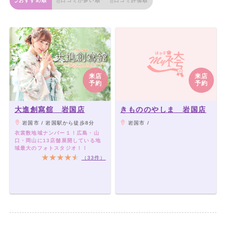
おすすめ順
口コミが多い順
口コミ評価順
来店
来店
予約
予約
大進創寫舘 岩国店
きもののやしま 岩国店
岩国市 / 岩国駅から徒歩8分
岩国市 /
衣裳数地域ナンバー１！広島・山
口・岡山に13店舗展開している地
域最大のフォトスタジオ！！
（33件）