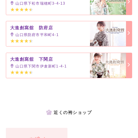
山口県下松市瑞穂町3-4-13
大進創寫舘 防府店
山口県防府市平和町4-1
大進創寫舘 下関店
山口県下関市伊倉新町1-4-1
近くの袴ショップ