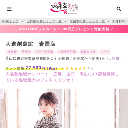
My袴トップ
＞
山口県の袴ショップ一覧
＞
岩国市の袴ショップ一覧
＞
大進創寫舘
＼ Amazonギフトカード1,000円分プレゼント対象店舗 ／
大進創寫舘 岩国店
女性袴
男性袴
小学生女子袴
小学生男子袴
教員向け袴
ブーツ
山口県
岩国市麻里布町6-1-8 岩国市 / 岩国駅から徒歩8分
[→地図]
27,500
プラン価格
〜
4.8
円（税込）
衣裳数地域ナンバー１！広島・山口・岡山に13店舗展開し
ている地域最大のフォトスタジオ！！