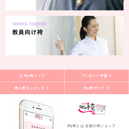
My袴トップ
プレゼント申請
袴人気ランキング
My袴ブログ
My袴とは 全国の袴ショップ