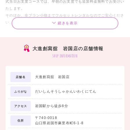
式当日お支度コースでは、早朝のお支度でも追加料金無料でお受けい
たします。
そのほか、全プラン小物までフルセットレンタルなのでご安心くださ
い。
続きを表示
お友達と一緒にだんだんお得なサービスも！！
大進創寫舘 岩国店の店舗情報
ご来場プレゼントでは、人気コーヒーショップの
shop information
ギフトカードをプレゼントいたします。
是非この機会に、お友達を誘って、家や学校から近い
大進創寫舘 岩国店
店舗名
大進創寫舘にお越しください★
だいしんそうしゃかんいわくにてん
ふりがな
岩国駅から徒歩8分
アクセス
〒740-0018
住所
山口県岩国市麻里布町6-1-8