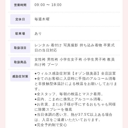
09:00
〜
18:00
営業時間
毎週木曜
定休日
あり
駐車場
レンタル 着付け 写真撮影 持ち込み着物 卒業式
取扱項目
日の当日対応
女性袴 男性袴 小学生女子袴 小学生男子袴 教員
取扱商品
向け袴 ブーツ
●ウィルス感染症対策【オゾン脱臭器】全店設置
感染症対策
●全てのお客様に入店時に手指のアルコール消毒
と非接触型体温計による検温をお願いしておりま
す。
●全スタッフ、毎朝の検温とマスク着用。
●店内、こまめに換気とアルコール消毒。
●お衣裳、またお子様が手にするおもちゃも同様
に除菌スプレーを徹底
●当日体調の悪い方、熱が37.5℃以上ある場合
は、入店をご遠慮いただいております。
●完全予約制で安心