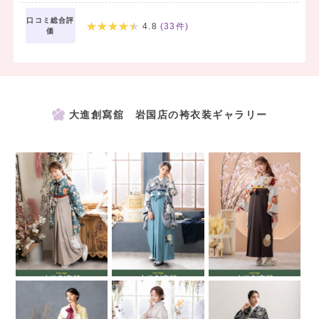
口コミ総合評
4.8
(
33
件)
価
大進創寫舘 岩国店の袴衣装ギャラリー