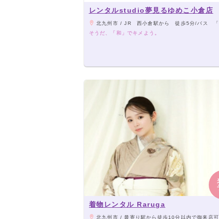
レンタルstudio夢見るゆめこ小倉店
北九州市 / JR 西小倉駅から 徒歩5分/バス 「室町・リバーウォーク」 
そうだ、「和」でキメよう。
着物レンタル Raruga
北九州市 / 最寄り駅から徒歩10分以内で御来店可能でございます。マップでは、現在“富士見パーキングビル”でお調べ頂くと