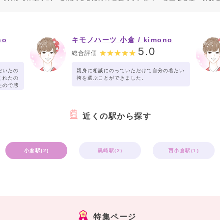
no
キモノハーツ 小倉 / kimono
hearts Kokura
5.0
総合評価
だいたの
親身に相談にのっていただけて自分の着たい
くれたの
袴を選ぶことができました。
たので感
近くの駅から探す
小倉駅(2)
黒崎駅(2)
西小倉駅(1)
特集ページ