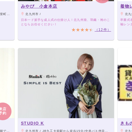
みやび 小倉本店
着物
徒歩1分
北九州市 /
北九
日本一ド派手な成人式の仕掛け人！北九州発、羽織・袴のこ
卒業式衣
とならお任せください！
袖レンタ
（12件）
来店
予約
STUDIO K
きも
出てきます！
北九州市 / JR九工大前駅から徒歩15分/中井バス停目の前
北九