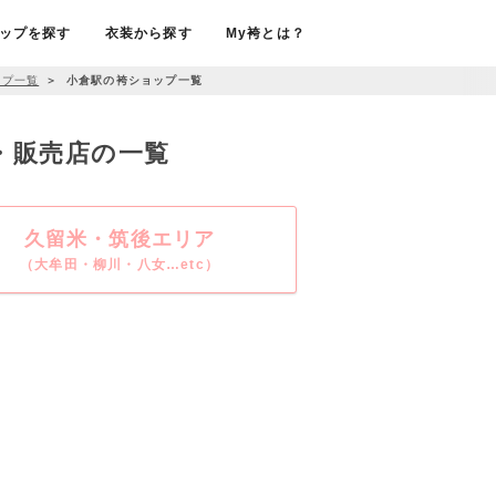
ップを探す
衣装から探す
My袴とは？
ップ一覧
＞
小倉駅の袴ショップ一覧
ル・販売店の一覧
久留米・筑後エリア
（大牟田・柳川・八女…etc）