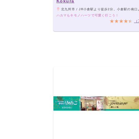
Kokura
北九州市 / JR小倉駅より徒歩2分。小倉駅の南口より歩道橋を進み、小倉中央商店街方向へ降りる。向かいにマクドナル
ハカマもキモノハーツで可愛く行こう！
（