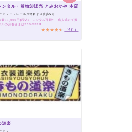
レンタル・着物卸販売 とみおかや 本店
州市 / モノレール片野駅より徒歩5分
裳36,000円(税込)～レンタル可能!! 成人式にて振
ルのお客さまは50%OFF!!
（6件）
の道楽
州市 /