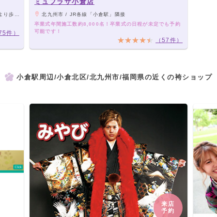
ミュプラザ小倉店
ドがあります。
北九州市 / JR各線「小倉駅」隣接
卒業式年間施工数約8,000名！卒業式の日程が未定でも予約
可能です！
75件）
（57件）
小倉駅周辺/小倉北区/北九州市/福岡県の近くの袴ショップ
来店
予約