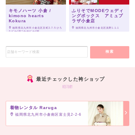
キモノハーツ 小倉 /
ふりそでMODEウェディ
kimono hearts
ングボックス アミュプ
Kokura
ラザ小倉店
 福岡県北九州市小倉北区京町2-7-5 ひろ
 福岡県北九州市小倉北区浅野1-1-1
たビル(旧つちやビル)3F
検索
最近チェックした袴ショップ
history
着物レンタル Raruga
福岡県北九州市小倉南区富士見2-2-6
]