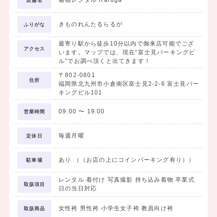
着物レンタル Raruga
店舗名
きものれんたるらるが
ふりがな
最寄り駅から徒歩10分以内で御来店可能でござ
アクセス
います。マップでは、現在“富士見パーキングビ
ル”でお調べ頂くと出てきます！
〒802-0801
住所
福岡県北九州市小倉南区富士見2-2-6 富士見パー
キングビル101
09:00
〜
19:00
営業時間
毎週月曜
定休日
あり （（お店の上にコインパーキング有り））
駐車場
レンタル 着付け 写真撮影 持ち込み着物 卒業式
取扱項目
日の当日対応
女性袴 男性袴 小学生女子袴 教員向け袴
取扱商品