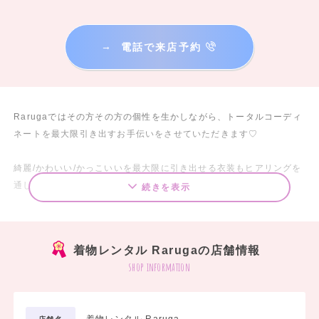
→
電話で来店予約
Rarugaではその方その方の個性を生かしながら、トータルコーディ
ネートを最大限引き出すお手伝いをさせていただきます♡
綺麗/かわいい/かっこいいを最大限に引き出せる衣装もヒアリングを
通し、全力でご準備させて頂きます！
続きを表示
ぜひ皆様の一生に一度の大切な1日を私どもにお任せ頂けませんか？
着物レンタル Rarugaの店舗情報
振袖/袴／訪問着／留袖/七五三/産着など、沢山の種類ご用意させてい
shop information
ただいております。
ぜひお気軽にご連絡下さい♪