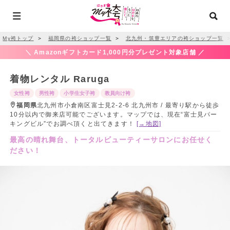
My袴トップ
＞
福岡県の袴ショップ一覧
＞
北九州・筑豊エリアの袴ショップ一覧
＼ Amazonギフトカード1,000円分プレゼント対象店舗 ／
着物レンタル Raruga
女性袴
男性袴
小学生女子袴
教員向け袴
福岡県
北九州市小倉南区富士見2-2-6 北九州市 / 最寄り駅から徒歩
10分以内で御来店可能でございます。マップでは、現在“富士見パー
キングビル”でお調べ頂くと出てきます！
[→地図]
最高の晴れ舞台、トータルビューティーサロンにお任せく
ださい！