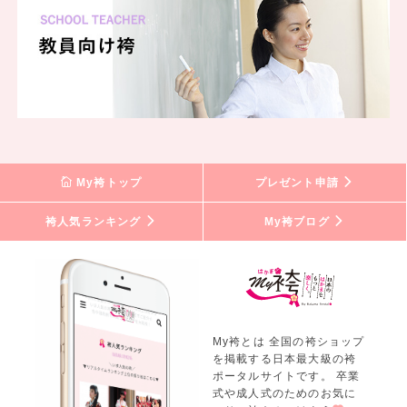
My袴トップ
プレゼント申請
袴人気ランキング
My袴ブログ
My袴とは 全国の袴ショップ
を掲載する日本最大級の袴
ポータルサイトです。 卒業
式や成人式のためのお気に