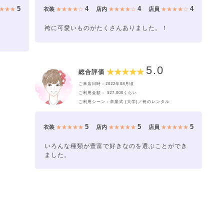
5
4
4
4
★★★
衣装
★★★★☆
店内
★★★★☆
店員
★★★★☆
袴に可愛いものがたくさんありました。！
5.0
総合評価
ご来店日時：2022年08月頃
ご利用金額： ¥27,000くらい
ご利用シーン：卒業式 (大学)／袴のレンタル
5
5
5
衣装
★★★★★
店内
★★★★★
店員
★★★★★
いろんな種類が豊富で好きなのを選ぶことができ
ました。