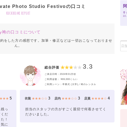
te Photo Studio Festivoの口コミ
kuchikomi report
22
y袴の口コミについて
成約をした方の感想です。加筆・修正などは一切おこなっておりませ
ん。
3.3
総合評価
ご来店日時：2024年01月頃
ご利用金額： ¥69,000くらい
ご利用シーン：卒業式 (大学)／袴のレンタル
5
3
3
4
★★★
衣装
★★★☆☆
店内
★★★☆☆
店員
★★★★☆
に残っ
担当のスタッフの方がすごく親切で何着させてく
てくだ
ださいました。
した！
、気に