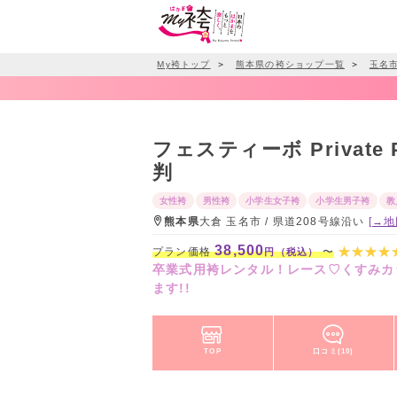
My袴トップ
＞
熊本県の袴ショップ一覧
＞
玉名
フェスティーボ Private P
判
女性袴
男性袴
小学生女子袴
小学生男子袴
教
熊本県
大倉 玉名市 / 県道208号線沿い
[→地
38,500
プラン価格
〜
円（税込）
卒業式用袴レンタル！レース♡くすみカ
ます!!
TOP
口コミ(10)