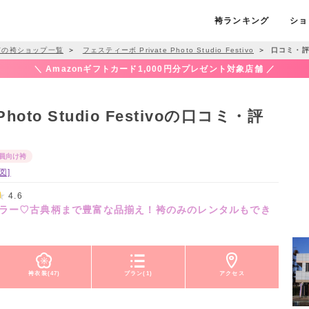
袴ランキング
ショ
市の袴ショップ一覧
＞
フェスティーボ Private Photo Studio Festivo
＞
口コミ・評
＼ Amazonギフトカード1,000円分プレゼント対象店舗 ／
hoto Studio Festivoの口コミ・評
員向け袴
図]
4.6
ラー♡古典柄まで豊富な品揃え！袴のみのレンタルもでき
袴衣装(47)
プラン(1)
アクセス