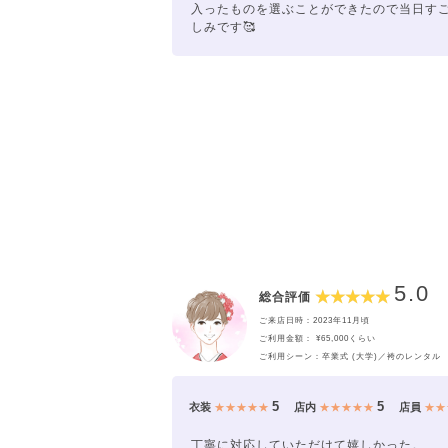
入ったものを選ぶことができたので当日す
しみです🥰
5.0
総合評価
ご来店日時：2023年11月頃
ご利用金額： ¥65,000くらい
ご利用シーン：卒業式 (大学)／袴のレンタル
5
5
衣装
★★★★★
店内
★★★★★
店員
★★
丁寧に対応していただけて嬉しかった。