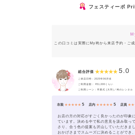
フェスティーボ Priva
M
この口コミは実際にMy袴から来店予約・ご
5.0
総合評価
ご来店日時：2025年06月頃
ご利用金額： ¥51,000くらい
ご利用シーン：卒業式 (大学)／袴のレンタル
5
5
衣装
★★★★★
店内
★★★★★
店員
★★
お店の方の対応がすごく良かったのが印象
ています。決める中で私の意見を汲み取っ
さり、合う色の提案も沢山していただきま
おかげさまでスムーズに決めることができ