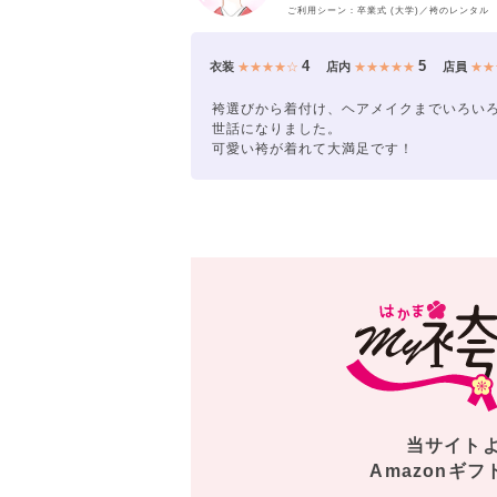
ご利用シーン：卒業式 (大学)／袴のレンタル
4
5
衣装
★★★★☆
店内
★★★★★
店員
★★
袴選びから着付け、ヘアメイクまでいろい
世話になりました。
可愛い袴が着れて大満足です！
当サイト
Amazonギフ