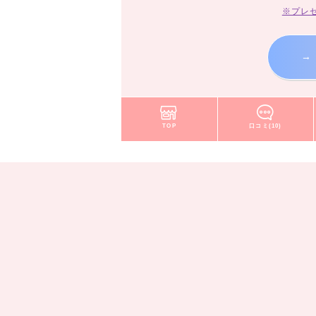
※プレ
→
TOP
口コミ(10)