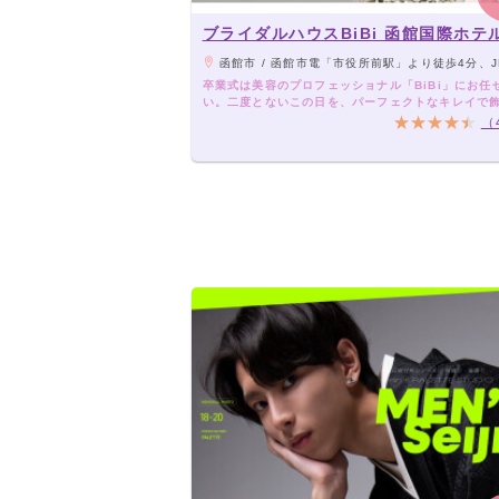
ブライダルハウスBiBi 函館国際ホテ
函館市 / 函館市電「市役所前駅」より徒歩4分、JR函館本線「函館駅」よ
卒業式は美容のプロフェッショナル「BiBi」にお任
い。二度とないこの日を、パーフェクトなキレイで
す。
（