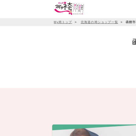
My袴トップ
＞
北海道の袴ショップ一覧
＞
函館市