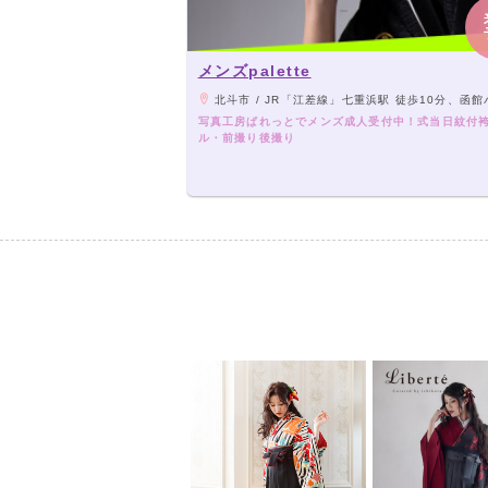
メンズpalette
北斗市 / JR「江差線」七重浜駅 徒歩10分、函館バス「江差線系統」七重浜5丁目 
写真工房ぱれっとでメンズ成人受付中！式当日紋付
ル・前撮り後撮り