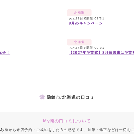
北海道
あと23日で開催 08/31
8月のキャンペーン
北海道
あと24日で開催 09/01
示会！
【2027年卒業式】8月毎週末は卒
函館市/北海道の口コミ
My袴の口コミについて
My袴から来店予約・ご成約をした方の感想です。加筆・修正などは一切お