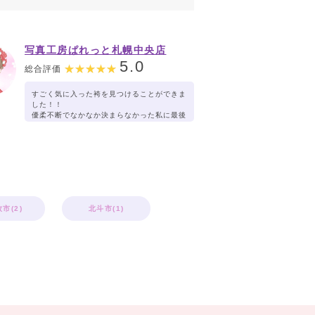
写真工房ぱれっと札幌中央店
5.0
総合評価
すごく気に入った袴を見つけることができま
した！！
優柔不断でなかなか決まらなかった私に最後
まで一緒に考えていただき嬉しかったです！
ひとつひとつ丁寧に合わせていただき大満足
の組み合わせができました！
卒業式が楽しみです♪
市(2)
北斗市(1)