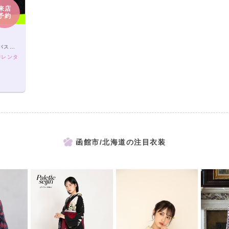
来店
予約
徒歩5分
袴レンタ
函館市/北海道の注目衣装