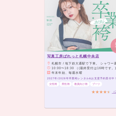
写真工房ぱれっと札幌中央店
札幌市 / 地下鉄大通駅で下車。 シャワー通に面したPARCOさんの出入り口からですと大変便
10:00〜18:30 （(最終受付は16時です。
年末年始、毎週水曜
女性袴
男性袴
教員向け袴
ブーツ
（