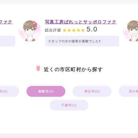
ファク
写真工房ぱれっとサッポロファク
トリー店
5.0
総合評価
スタッフの方の接客が素敵でした‼️
近くの市区町村から探す
(4)
函館市(3)
帯広市(2)
苫小牧
千歳市(1)