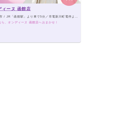
ディーヌ 函館店
 JR「函館駅」より車で5分／市電新川町電停より徒歩１分／「はこだて自由市場」斜向かい「青森みちのく銀行」隣
なら、オンディーヌ 函館店へおまかせ！