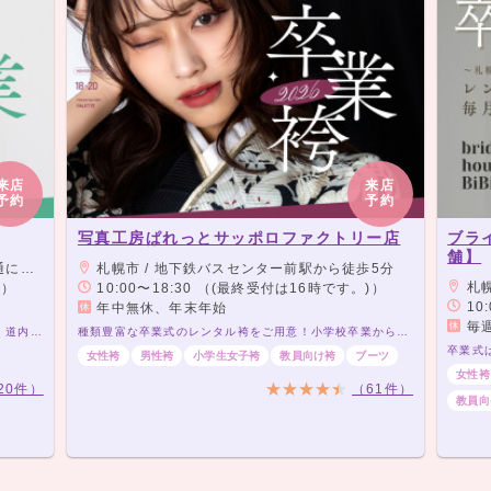
来店
来店
予約
予約
写真工房ぱれっとサッポロファクトリー店
ブラ
舗】
利です。
札幌市 / 地下鉄バスセンター前駅から徒歩5分
札幌市
)）
10:00〜18:30 （(最終受付は16時です。)）
10:
年中無休、年末年始
毎
2027年/2028年卒業袴レンタル&お支度予約受付中！道内配送も受け付けております♩
種類豊富な卒業式のレンタル袴をご用意！小学校卒業から専門学校、大学まで対応可能。卒業写真を残すなら写真工房ぱれっとで♡
女性袴
男性袴
小学生女子袴
教員向け袴
ブーツ
女性袴
20件）
（61件）
教員向