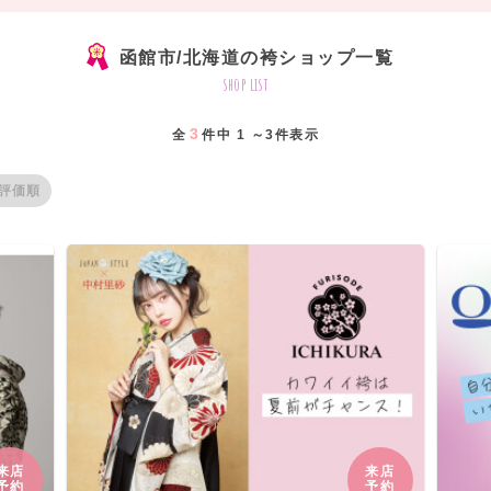
函館市/北海道の袴ショップ一覧
shop list
3
全
件中 1 ～3件表示
評価順
来店
来店
予約
予約