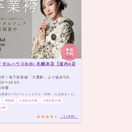
来店
予約
イダルハウスBiBi 札幌本店【道内4店
 / 地下鉄各線「大通駅」より徒歩5分、JR各線「札幌駅」より徒歩7分
00〜18:00
週水曜
卒業式は美容のプロフェッショナル「BiBi」にお任せください。二度とないこの日を、パーフェクトなキレイで飾ります。
男性袴
小学生女子袴
小学生男子袴
け袴
（119件）