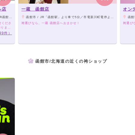
ル店
一蔵 函館店
オン
り徒歩7分
函館市 / JR「函館駅」より車で5分／市電新川町電停より徒歩１分／「はこだて自由市場」斜向かい「青森みちのく銀行」隣
函館市 /
せくださ
袴選びなら、一蔵 函館店へおまかせ！
袴選び
飾りま
49件）
函館市/北海道の近くの袴ショップ