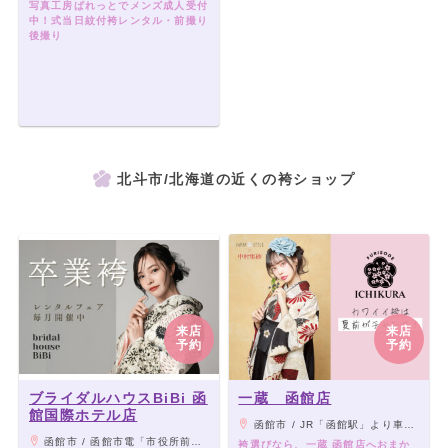
写真工房ぱれっとでメンズ成人受付
中！式当日紋付袴レンタル・前撮り
後撮り
北斗市/北海道の近くの袴ショップ
来店
来店
予約
予約
ブライダルハウスBiBi 函
一蔵 函館店
館国際ホテル店
函館市 / JR「函館駅」より車で5分／市電新川町電停より徒歩１分／「はこだて自由市場」斜向かい「青森みちのく銀行」隣
函館市 / 函館市電「市役所前駅」より徒歩4分、JR函館本線「函館駅」より徒歩7分
袴選びなら、一蔵 函館店へおまか