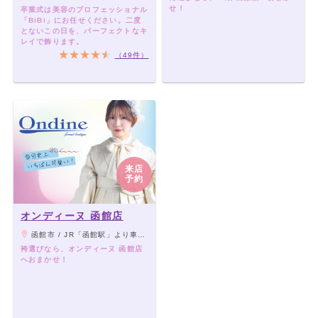
せ！
卒業式は美容のプロフェッショナル
「BiBi」にお任せください。二度
とないこの日を、パーフェクトなキ
レイで飾ります。
（49件）
来店
予約
オンディーヌ 函館店
函館市 / JR「函館駅」より車で5分／市電新川町電停より徒歩１分／「はこだて自由市場」斜向かい「青森みちのく銀行」隣
袴選びなら、オンディーヌ 函館店
へおまかせ！