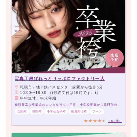
来店
予約
写真工房ぱれっとサッポロファクトリー店
札幌市 / 地下鉄バスセンター前駅から徒歩5分
10:00〜18:30 （(最終受付は16時です。)）
年中無休、年末年始
種類豊富な卒業式のレンタル袴をご用意！小学校卒業から専門学校、大学まで対応可能。卒業写真を残すなら写真工房ぱれっとで♡
女性袴
男性袴
小学生女子袴
教員向け袴
ブーツ
（61件）