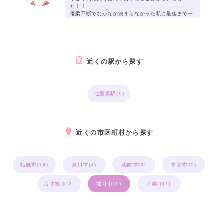
た！！
優柔不断でなかなか決まらなかった私に最後まで一
緒に考えていただき嬉しかったです！
ひとつひとつ丁寧に合わせていただき大満足の組み
合わせができました！
卒業式が楽しみです♪
近くの駅から探す
七重浜駅(1)
近くの市区町村から探す
札幌市(18)
旭川市(4)
函館市(3)
帯広市(2)
苫小牧市(2)
北斗市(1)
千歳市(1)