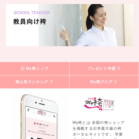
My袴トップ
プレゼント申請
袴人気ランキング
My袴ブログ
My袴とは 全国の袴ショップ
を掲載する日本最大級の袴
ポータルサイトです。 卒業