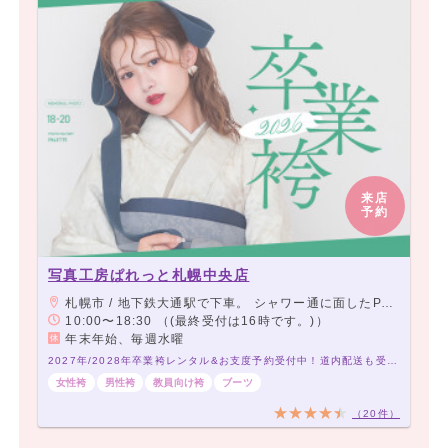
来店
予約
写真工房ぱれっと札幌中央店
札幌市 / 地下鉄大通駅で下車。 シャワー通に面したPARCOさんの出入り口からですと大変便利です。
10:00〜18:30 （(最終受付は16時です。)）
年末年始、毎週水曜
2027年/2028年卒業袴レンタル&お支度予約受付中！道内配送も受け付けております♩
女性袴
男性袴
教員向け袴
ブーツ
（20件）