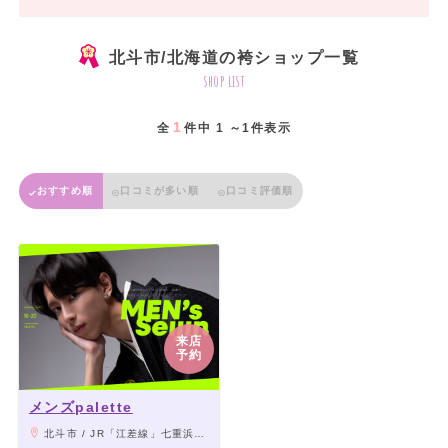
北斗市/北海道の袴ショップ一覧
shop list
1
全
件中 1 ～1件表示
おすすめ順
口コミが多い順
口コミ評価順
来店
予約
メンズpalette
北斗市 / JR「江差線」七重浜駅 徒歩10分、函館バス「江差線系統」七重浜5丁目 徒歩5分