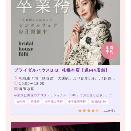
来店
予約
ブライダルハウスBiBi 札幌本店【道内4店舗】
札幌市 / 地下鉄各線「大通駅」より徒歩5分、JR各線「札幌駅」より徒歩7分
10:00〜18:00
毎週水曜
卒業式は美容のプロフェッショナル「BiBi」にお任せください。二度とないこの日を、パーフェクトなキレイで飾ります。
女性袴
男性袴
小学生女子袴
小学生男子袴
教員向け袴
（119件）