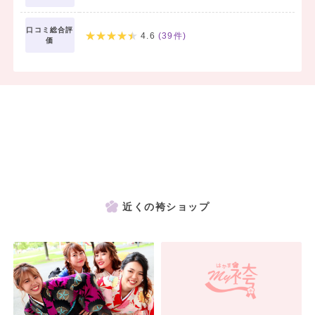
口コミ総合評
4.6
(
39
件)
価
近くの袴ショップ