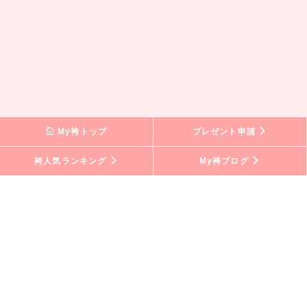
My袴トップ
プレゼント申請
袴人気ランキング
My袴ブログ