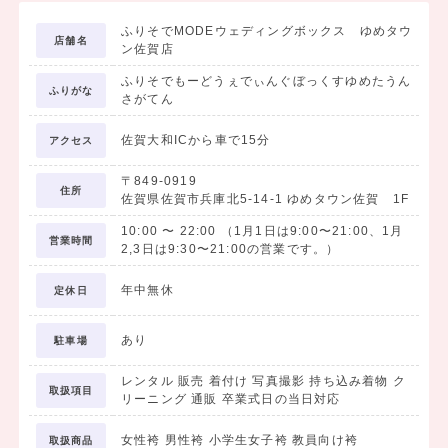
ふりそでMODEウェディングボックス ゆめタウ
店舗名
ン佐賀店
ふりそでもーどうぇでぃんぐぼっくすゆめたうん
ふりがな
さがてん
佐賀大和ICから車で15分
アクセス
〒849-0919
住所
佐賀県佐賀市兵庫北5-14-1 ゆめタウン佐賀 1F
10:00
〜
22:00
（1月1日は9:00〜21:00、1月
営業時間
2,3日は9:30〜21:00の営業です。）
年中無休
定休日
あり
駐車場
レンタル 販売 着付け 写真撮影 持ち込み着物 ク
取扱項目
リーニング 通販 卒業式日の当日対応
女性袴 男性袴 小学生女子袴 教員向け袴
取扱商品