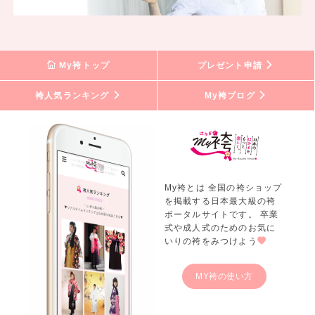
My袴トップ
プレゼント申請
袴人気ランキング
My袴ブログ
My袴とは 全国の袴ショップ
を掲載する日本最大級の袴
ポータルサイトです。 卒業
式や成人式のためのお気に
いりの袴をみつけよう
MY袴の使い方