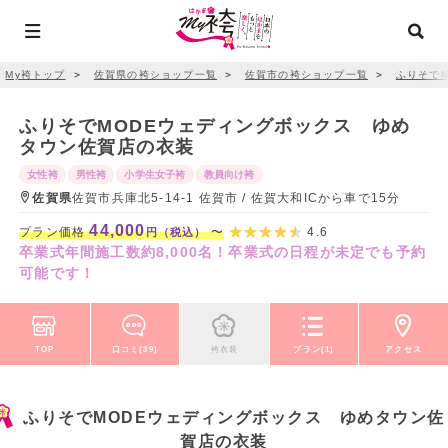
My袴トップ
＞
佐賀県の袴ショップ一覧
＞
佐賀市の袴ショップ一覧
＞
ふりそで
ふりそでMODEウェディングボックス ゆめ
タウン佐賀店の衣装
女性袴
男性袴
小学生女子袴
教員向け袴
佐賀県
佐賀市兵庫北5-14-1 佐賀市 / 佐賀大和ICから車で15分
44,000
プラン価格
〜
4.6
円（税込）
卒業式年間施工数約8,000名！卒業式の日程が未定でも予約
可能です！
TOP
口コミ(39)
袴衣装
プラン(1)
アクセス
ふりそでMODEウェディングボックス ゆめタウン佐
賀店の衣装