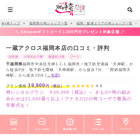
My袴トップ
＞
福岡県の袴ショップ一覧
＞
福岡・飯塚エリアの袴ショップ一覧
＞
＼ Amazonギフトカード1,000円分プレゼント対象店舗 ／
一蔵アクロス福岡本店の口コミ・評判
女性袴
小学生女子袴
教員向け袴
ブーツ
福岡県
福岡市中央区天神1-1-1 福岡市 / 地下鉄空港線「天神駅」か
ら徒歩5分、地下鉄七隈線「天神南駅」から徒歩7分、「西鉄福岡天
神駅」から徒歩10分
[→地図]
19,800
プラン価格
〜
4.6
円（税込）
袴レンタルプラン ￥20,000（税込）～ きもの×袴の組み
合わせは21,000通り以上！アナタだけの袴コーデで最高の
卒業式を！
TOP
口コミ(64)
袴衣装(78)
プラン(2)
アクセス