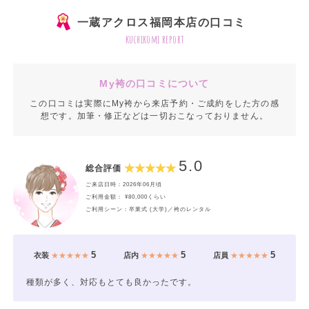
一蔵アクロス福岡本店の口コミ
kuchikomi report
My袴の口コミについて
この口コミは実際にMy袴から来店予約・ご成約をした方の感
想です。加筆・修正などは一切おこなっておりません。
5.0
総合評価
ご来店日時：2026年06月頃
ご利用金額： ¥80,000くらい
ご利用シーン：卒業式 (大学)／袴のレンタル
5
5
5
衣装
★★★★★
店内
★★★★★
店員
★★★★★
種類が多く、対応もとても良かったです。