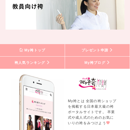
My袴トップ
プレゼント申請
袴人気ランキング
My袴ブログ
My袴とは 全国の袴ショップ
を掲載する日本最大級の袴
ポータルサイトです。 卒業
式や成人式のためのお気に
いりの袴をみつけよう