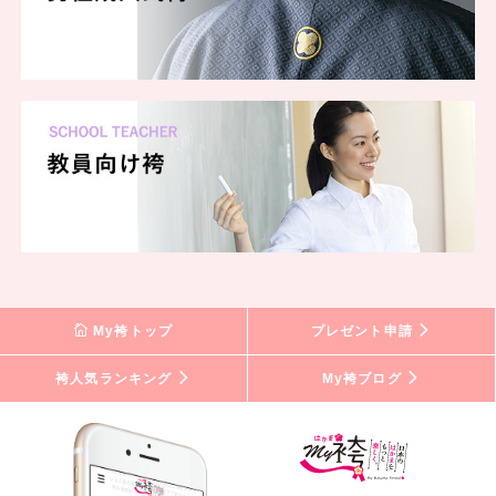
My袴トップ
プレゼント申請
袴人気ランキング
My袴ブログ