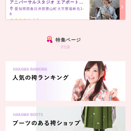
アニバーサルスタジオ エアポートウォーク名古屋
愛知県西春日井郡豊山町大字豊場林先1-
8
4.9
]
特集ページ
special