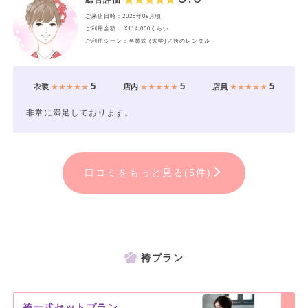
総合評価
ご来店日時：2025年08月頃
ご利用金額： ¥114,000くらい
ご利用シーン：卒業式 (大学)／袴のレンタル
5
5
5
衣装
★★★★★
店内
★★★★★
店員
★★★★★
非常に満足しております。
口コミをもっと見る(5件)
袴プラン
袴一式セットプラン