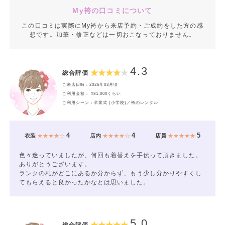
My袴の口コミについて
この口コミは実際にMy袴から来店予約・ご成約をした方の感
想です。加筆・修正などは一切おこなっておりません。
4.3
総合評価
ご来店日時：2026年03月頃
ご利用金額： ¥81,000くらい
ご利用シーン：卒業式 (小学校)／袴のレンタル
4
4
5
衣装
★★★★☆
店内
★★★★☆
店員
★★★★★
色々迷っていましたが、何回も着替えを手伝って頂きました。
ありがとうございます。
ランクの札がどこにあるか分からず、もう少し分かりやすくし
てもらえると良かったかなとは思いました。
5.0