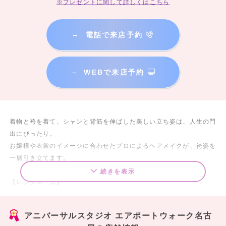
※プレゼントに関して詳しくはこちら
→
電話で来店予約
→
WEBで来店予約
着物と袴を着て、シャンと背筋を伸ばした美しい立ち姿は、人生の門
出にぴったり。
お嬢様や衣裳のイメージに合わせたプロによるヘアメイクが、袴姿を
一層引き立てます。
続きを表示
【レンタル一式】
32,780円（税込み）～87,780円（税込み）
アニバーサルスタジオ エアポートウォーク名古
◎レンタル一式セット内容◎