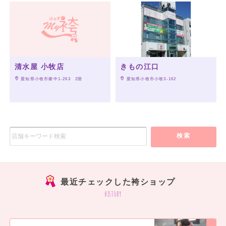
清水屋 小牧店
きもの江口
 愛知県小牧市郷中1-263　2階
 愛知県小牧市小牧3-162
検索
最近チェックした袴ショップ
history