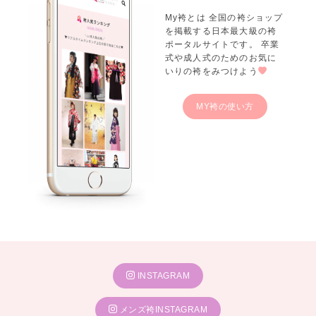
My袴とは 全国の袴ショップ
を掲載する日本最大級の袴
ポータルサイトです。 卒業
式や成人式のためのお気に
いりの袴をみつけよう
MY袴の使い方
INSTAGRAM
メンズ袴INSTAGRAM