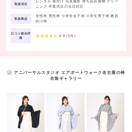
レンタル 着付け 写真撮影 持ち込み着物 クリー
取扱項目
特典②
ニング 卒業式日の当日対応
❀六切写真1枚無料（写真データ付き）
女性袴 男性袴 小学生女子袴 小学生男子袴 教員
前撮り時のお写真六切プリント（約B5サイズ）が1枚付いてきます。
取扱商品
向け袴
ご購入のお写真はデータもプレゼント。
（5,500円相当）
口コミ総合評
4.9
(
5
件)
価
特典③
❀前撮り時のお支度無料
確かな伝統技術と流行
人気アレンジを両立！
アニバーサルスタジオ エアポートウォーク名古屋の袴
19,800円相当
衣装ギャラリー
【振袖をお持ちの方へ】
袴のみレンタルプラン
11,000円均一（税込）