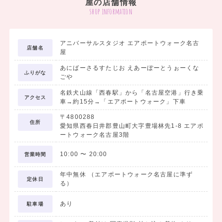
屋の店舗情報
袴セット内容
shop information
①2尺袖着物
②袴
③長襦袢
アニバーサルスタジオ エアポートウォーク名古
店舗名
④半幅帯
屋
⑤重ね衿
あにばーさるすたじお えあーぽーとうぉーくな
ふりがな
着付け小物セット内容
ごや
①衿芯
名鉄犬山線「西春駅」から「名古屋空港」行き乗
アクセス
②腰ひも
車→約15分→「エアポートウォーク」下車
③伊達締め
〒4800288
住所
愛知県西春日井郡豊山町大字豊場林先1-8 エアポ
ートウォーク名古屋3階
今だけ！ご成約！
【3大特典】
10:00
〜
20:00
営業時間
特典①
❀前撮り時の撮影料金無料
年中無休 （エアポートウォーク名古屋に準ず
定休日
一人で。家族で。友だちと。ガーデンで。
る）
自由なシチュエーションでOK！
あり
駐車場
（3,300円相当）