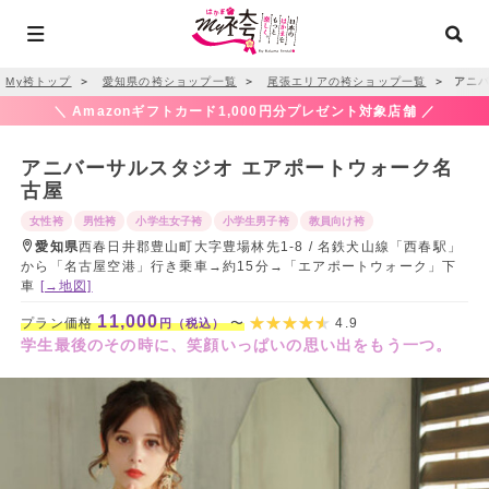
My袴トップ
＞
愛知県の袴ショップ一覧
＞
尾張エリアの袴ショップ一覧
＞
アニバ
＼ Amazonギフトカード1,000円分プレゼント対象店舗 ／
アニバーサルスタジオ エアポートウォーク名
古屋
女性袴
男性袴
小学生女子袴
小学生男子袴
教員向け袴
愛知県
西春日井郡豊山町大字豊場林先1-8 / 名鉄犬山線「西春駅」
から「名古屋空港」行き乗車→約15分→「エアポートウォーク」下
車
[→地図]
11,000
プラン価格
〜
4.9
円（税込）
学生最後のその時に、笑顔いっぱいの思い出をもう一つ。