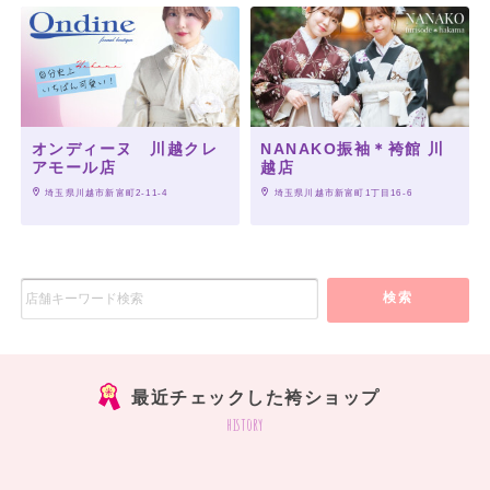
オンディーヌ 川越クレ
NANAKO振袖＊袴館 川
アモール店
越店
 埼玉県川越市新富町2-11-4
 埼玉県川越市新富町1丁目16-6
検索
最近チェックした袴ショップ
history