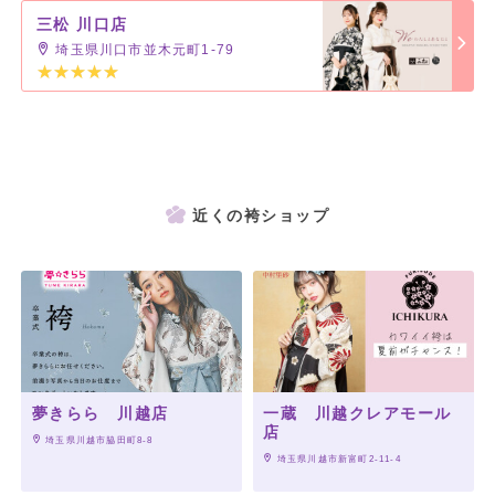
三松 川口店
埼玉県川口市並木元町1-79
近くの袴ショップ
夢きらら 川越店
一蔵 川越クレアモール
店
 埼玉県川越市脇田町8-8
 埼玉県川越市新富町2-11-4