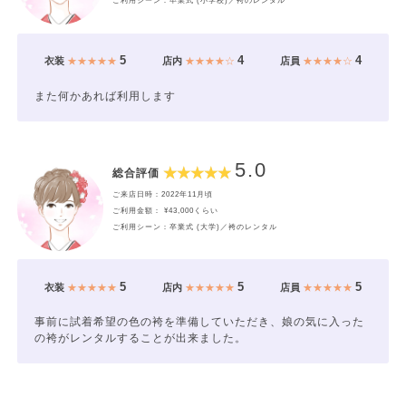
ご利用シーン：卒業式 (小学校)／袴のレンタル
5
4
4
衣装
★★★★★
店内
★★★★☆
店員
★★★★☆
また何かあれば利用します
5.0
総合評価
ご来店日時：2022年11月頃
ご利用金額： ¥43,000くらい
ご利用シーン：卒業式 (大学)／袴のレンタル
5
5
5
衣装
★★★★★
店内
★★★★★
店員
★★★★★
事前に試着希望の色の袴を準備していただき、娘の気に入った
の袴がレンタルすることが出来ました。