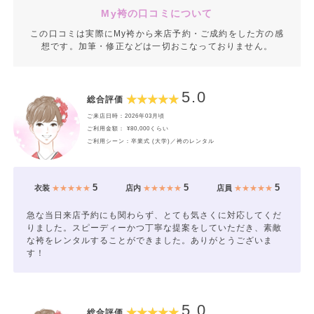
My袴の口コミについて
この口コミは実際にMy袴から来店予約・ご成約をした方の感
想です。加筆・修正などは一切おこなっておりません。
5.0
総合評価
ご来店日時：2026年03月頃
ご利用金額： ¥80,000くらい
ご利用シーン：卒業式 (大学)／袴のレンタル
5
5
5
衣装
★★★★★
店内
★★★★★
店員
★★★★★
急な当日来店予約にも関わらず、とても気さくに対応してくだ
りました。スピーディーかつ丁寧な提案をしていただき、素敵
な袴をレンタルすることができました。ありがとうございま
す！
5.0
総合評価