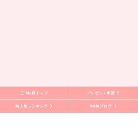
My袴トップ
プレゼント申請
袴人気ランキング
My袴ブログ