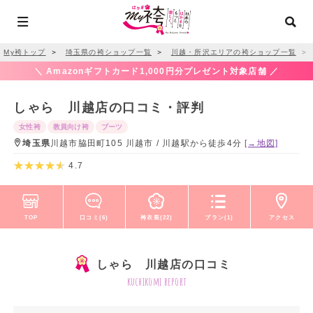
My袴トップ
＞
埼玉県の袴ショップ一覧
＞
川越・所沢エリアの袴ショップ一覧
＞
＼ Amazonギフトカード1,000円分プレゼント対象店舗 ／
しゃら 川越店の口コミ・評判
女性袴
教員向け袴
ブーツ
埼玉県
川越市脇田町105 川越市 / 川越駅から徒歩4分
[→地図]
4.7
TOP
口コミ(6)
袴衣装(22)
プラン(1)
アクセス
しゃら 川越店の口コミ
kuchikomi report