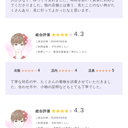
人が少なく、ゆっくり見れました。時間を割いて真摯に対応し
てくださりました。他の店舗とは違う、見たことのない袴がた
くさんあり、見に行ってよかったなと思います。
4.3
総合評価
ご来店日時：2024年09月頃
ご利用金額： ¥70,000くらい
ご利用シーン：教員式典参加／袴のレンタル
4
4
5
衣装
★★★★☆
店内
★★★★☆
店員
★★★★★
丁寧な対応の中、たくさんの着物を試着させていただきまし
た。合わせ方や、小物の説明などもとても丁寧でした。
4.3
総合評価
ご来店日時：2024年03月頃
ご利用金額： ¥40,000くらい