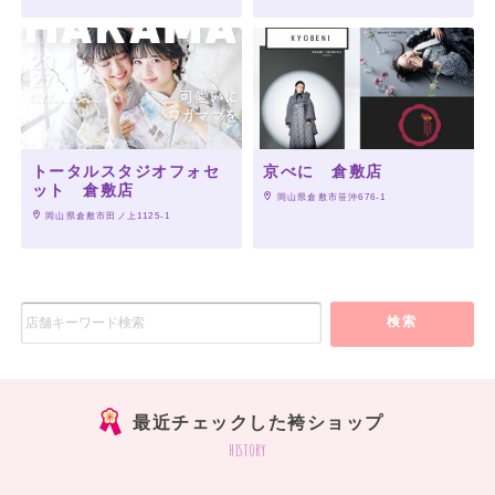
トータルスタジオフォセ
京べに 倉敷店
ット 倉敷店
 岡山県倉敷市笹沖676-1
 岡山県倉敷市田ノ上1125-1
検索
最近チェックした袴ショップ
history