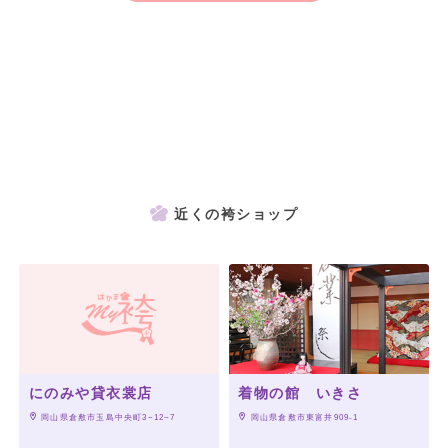
近くの袴ショップ
にのみや貸衣裳店
着物の館 いきさ
 岡山県倉敷市玉島中央町3−12−7
 岡山県倉敷市東富井909-1