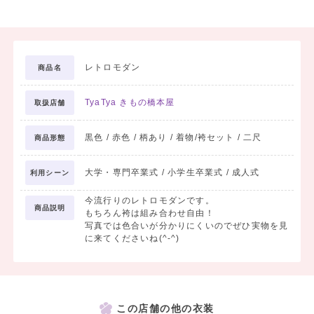
レトロモダン
商品名
TyaTya きもの橋本屋
取扱店舗
黒色 / 赤色 / 柄あり / 着物/袴セット / 二尺
商品形態
大学・専門卒業式 / 小学生卒業式 / 成人式
利用シーン
今流行りのレトロモダンです。
商品説明
もちろん袴は組み合わせ自由！
写真では色合いが分かりにくいのでぜひ実物を見
に来てくださいね(^-^)
この店舗の他の衣装