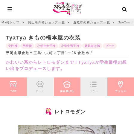
My袴トップ
＞
岡山県の袴ショップ一覧
＞
倉敷市の袴ショップ一覧
＞
TyaTya
TyaTya きもの橋本屋の衣装
女性袴
男性袴
小学生女子袴
小学生男子袴
教員向け袴
ブーツ
岡山県
倉敷市玉島中央町２丁目1ー26 倉敷市 /
かわいい系からレトロモダンまで！TyaTyaが学生最後の想
い出をプロデュースします。
TOP
口コミ
袴衣装(12)
プラン
アクセス
レトロモダン