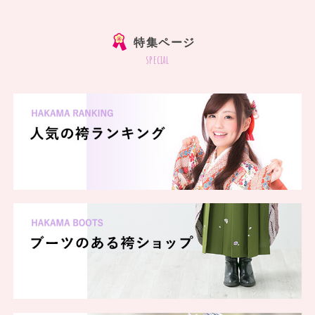
]
特集ページ
special