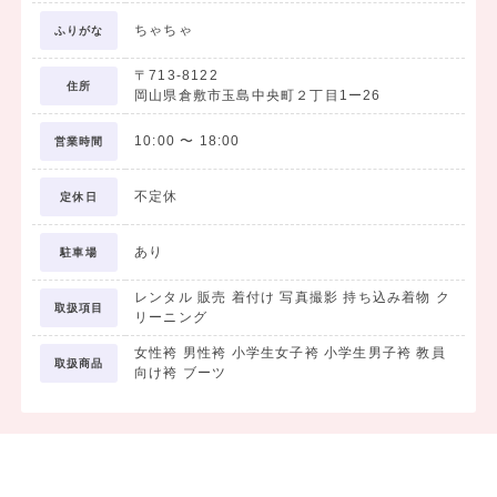
ちゃちゃ
ふりがな
〒713-8122
住所
岡山県倉敷市玉島中央町２丁目1ー26
10:00
〜
18:00
営業時間
不定休
定休日
あり
駐車場
レンタル 販売 着付け 写真撮影 持ち込み着物 ク
取扱項目
リーニング
女性袴 男性袴 小学生女子袴 小学生男子袴 教員
取扱商品
向け袴 ブーツ