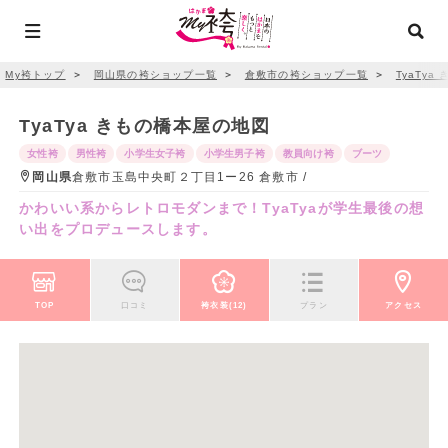
My袴トップ
＞
岡山県の袴ショップ一覧
＞
倉敷市の袴ショップ一覧
＞
TyaTya
TyaTya きもの橋本屋の地図
女性袴
男性袴
小学生女子袴
小学生男子袴
教員向け袴
ブーツ
岡山県
倉敷市玉島中央町２丁目1ー26 倉敷市 /
かわいい系からレトロモダンまで！TyaTyaが学生最後の想
い出をプロデュースします。
TOP
口コミ
袴衣装(12)
プラン
アクセス