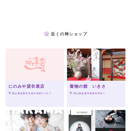
近くの袴ショップ
にのみや貸衣裳店
着物の館 いきさ
 岡山県倉敷市玉島中央町3−12−7
 岡山県倉敷市東富井909-1