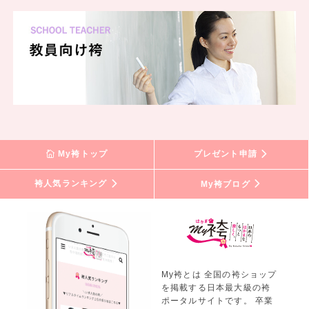
My袴トップ
プレゼント申請
袴人気ランキング
My袴ブログ
My袴とは 全国の袴ショップ
を掲載する日本最大級の袴
ポータルサイトです。 卒業