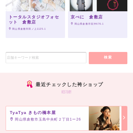
トータルスタジオフォセ
京べに 倉敷店
ット 倉敷店
 岡山県倉敷市笹沖676-1
 岡山県倉敷市田ノ上1125-1
検索
最近チェックした袴ショップ
history
TyaTya きもの橋本屋
岡山県倉敷市玉島中央町２丁目1ー26