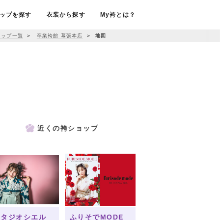
ップを探す
衣装から探す
My袴とは？
ョップ一覧
＞
卒業袴館 幕張本店
＞
地図
近くの袴ショップ
スタジオシエル
ふりそでMODE