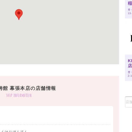
13
K
2-
袴館 幕張本店の店舗情報
shop information