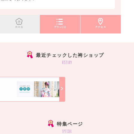
袴衣装
プラン(1)
アクセス
最近チェックした袴ショップ
history
]
特集ページ
special