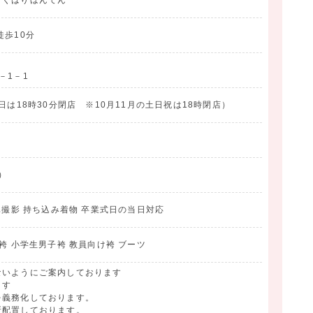
まくはりほんてん
徒歩10分
－1－1
は18時30分閉店 ※10月11月の土日祝は18時閉店）
）
真撮影 持ち込み着物 卒業式日の当日対応
袴 小学生男子袴 教員向け袴 ブーツ
ないようにご案内しております
ます
を義務化しております。
所配置しております。