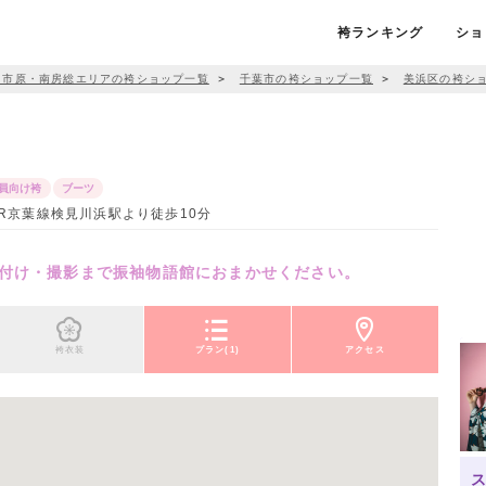
袴ランキング
ショ
・市原・南房総エリアの袴ショップ一覧
＞
千葉市の袴ショップ一覧
＞
美浜区の袴シ
員向け袴
ブーツ
 JR京葉線検見川浜駅より徒歩10分
付け・撮影まで振袖物語館におまかせください。
袴衣装
プラン(1)
アクセス