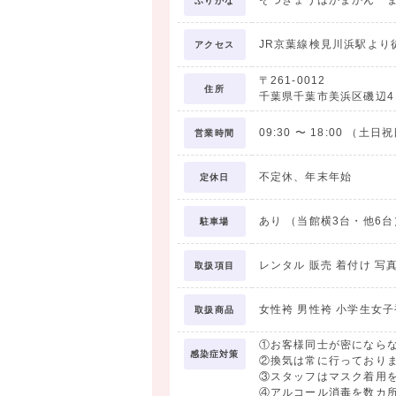
そつぎょうはかまかん 
ふりがな
JR京葉線検見川浜駅より
アクセス
〒261-0012
住所
千葉県千葉市美浜区磯辺4
09:30
〜
18:00
（土日祝日
営業時間
不定休、年末年始
定休日
あり （当館横3台・他6台
駐車場
レンタル 販売 着付け 写
取扱項目
女性袴 男性袴 小学生女子
取扱商品
①お客様同士が密になら
感染症対策
②換気は常に行っており
③スタッフはマスク着用
④アルコール消毒を数カ