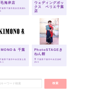
稲毛海岸店
ウェディングボッ
クス ペリエ千葉
 千葉県千葉市美浜区高洲3-
店
-1
 千葉県千葉市中央区新千葉
1-1-1
IMONO＆ 千葉
PhotoSTAGEき
店
ねん館
 千葉県千葉市中央区富士見
 千葉県千葉市中央区栄町
14-1
29-5
検索