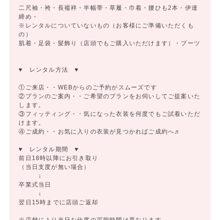
二尺袖・袴・長襦袢・半幅帯・草履・巾着・腰ひも2本・伊達
締め・
※レンタルについていないもの（お客様にご準備いただくも
の）
肌着・足袋・髪飾り（店頭でもご購入いただけます）・ブーツ
♥ レンタル方法 ♥
①ご来店・・WEBからのご予約がスムーズです
②プランのご案内・・ご希望のプランをお伺いしてご提案いた
します。
③フィッティング・・気になった衣装を何度でもご試着いただ
けます。
④ご成約・・お気に入りの衣装が見つかればご成約へ♬
♥ レンタル期間 ♥
前日18時以降にお引き取り
（当日支度が無い場合）
↓
卒業式当日
↓
翌日15時までに店頭ご返却
※店舗により当日お仕度の可能時間は異なります。