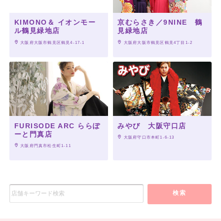
KIMONO＆ イオンモー
京むらさき／9NINE 鶴
ル鶴見緑地店
見緑地店
 大阪府大阪市鶴見区鶴見4-17-1
 大阪府大阪市鶴見区鶴見4丁目1-2
FURISODE ARC ららぽ
みやび 大阪守口店
ーと門真店
 大阪府守口市本町1-6-13
 大阪府門真市松生町1-11
検索