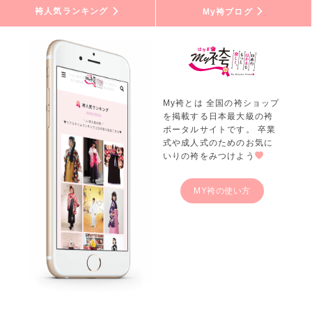
袴人気ランキング
My袴ブログ
My袴とは 全国の袴ショップ
を掲載する日本最大級の袴
ポータルサイトです。 卒業
式や成人式のためのお気に
いりの袴をみつけよう
MY袴の使い方