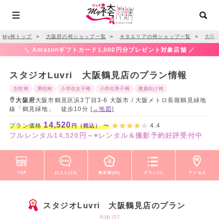
My袴トップ
＞
大阪府の袴ショップ一覧
＞
キタエリアの袴ショップ一覧
＞
大阪
＼ Amazonギフトカード1,000円分プレゼント対象店舗 ／
スタジオLuvri 大阪鶴見店のプラン情報
女性袴
男性袴
小学生女子袴
小学生男子袴
教員向け袴
大阪府
大阪市鶴見区浜3丁目3-6 大阪市 / 大阪メトロ長堀鶴見緑地
線「鶴見緑地」 徒歩10分
[→地図]
14,520
プラン価格
〜
4.4
円（税込）
フルレンタル14,520円～♥レンタル＆撮影予約好評受付中
TOP
口コミ(13)
袴衣装(50)
プラン(1)
アクセス
スタジオLuvri 大阪鶴見店のプラン
plan list