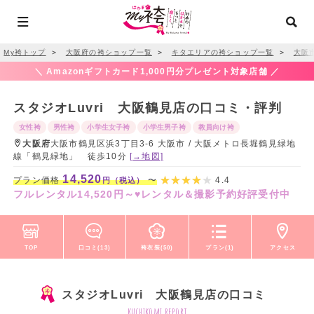
My袴トップ
＞
大阪府の袴ショップ一覧
＞
キタエリアの袴ショップ一覧
＞
大阪
＼ Amazonギフトカード1,000円分プレゼント対象店舗 ／
スタジオLuvri 大阪鶴見店の口コミ・評判
女性袴
男性袴
小学生女子袴
小学生男子袴
教員向け袴
大阪府
大阪市鶴見区浜3丁目3-6 大阪市 / 大阪メトロ長堀鶴見緑地
線「鶴見緑地」 徒歩10分
[→地図]
14,520
プラン価格
〜
4.4
円（税込）
フルレンタル14,520円～♥レンタル＆撮影予約好評受付中
TOP
口コミ(13)
袴衣装(50)
プラン(1)
アクセス
スタジオLuvri 大阪鶴見店の口コミ
kuchikomi report