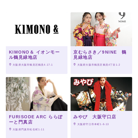
KIMONO＆ イオンモー
京むらさき／9NINE 鶴
ル鶴見緑地店
見緑地店
 大阪府大阪市鶴見区鶴見4-17-1
 大阪府大阪市鶴見区鶴見4丁目1-2
FURISODE ARC ららぽ
みやび 大阪守口店
ーと門真店
 大阪府守口市本町1-6-13
 大阪府門真市松生町1-11