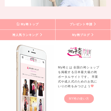
My袴トップ
プレゼント申請
袴人気ランキング
My袴ブログ
My袴とは 全国の袴ショップ
を掲載する日本最大級の袴
ポータルサイトです。 卒業
式や成人式のためのお気に
いりの袴をみつけよう
MY袴の使い方