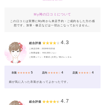
My袴の口コミについて
この口コミは実際にMy袴から来店予約・ご成約をした方の感
想です。加筆・修正などは一切おこなっておりません。
4.3
総合評価
ご来店日時：2026年03月頃
ご利用金額： ¥44,000くらい
ご利用シーン：卒業式 (大学)／袴のレンタル
5
4
4
衣装
★★★★★
店内
★★★★☆
店員
★★★★☆
娘が気に入った衣装があってよかったです。
4.7
総合評価